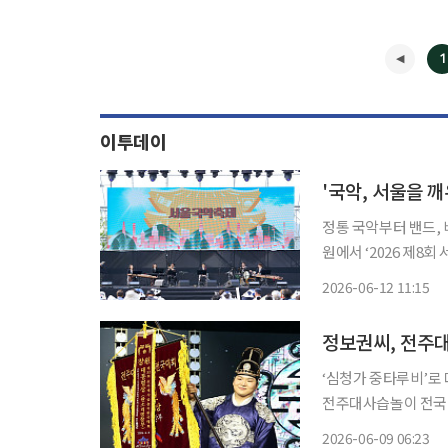
1
이투데이
'국악, 서울을 
정통 국악부터 밴드, 비보잉 공
원에서 ‘2026 제8
을 깨우다’로 국악의 전통부
2026-06-12 11:15
서 열리는 축제는 오후
정보권씨, 전주
‘심청가 중타루비’로 대통
전주대사습놀이 전국대회 판
면 정보권씨는 8일 
2026-06-09 06:23