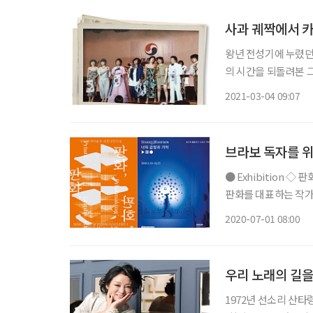
사과 궤짝에서 
왕년 전성기에 누렸던 최
의 시간을 되돌려본 그
을 불러일으킬 추억 속 이야기를 넘겨
2021-03-04 09:07
이 저를 사과 궤짝 
브라보 독자를 위
● Exhibition ◇ 판화, 판화, 판화 일정 8월 16일까지 장소 국립현대미술관 과천 국내 현대
판화를 대표하는 작가 
한다. 이번 전시는 ‘책
2020-07-01 08:00
익숙하게 접하던 장소
우리 노래의 길을
1972년 선소리 산