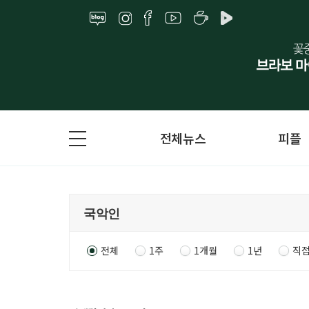
전체뉴스
피플
전체
1주
1개월
1년
직