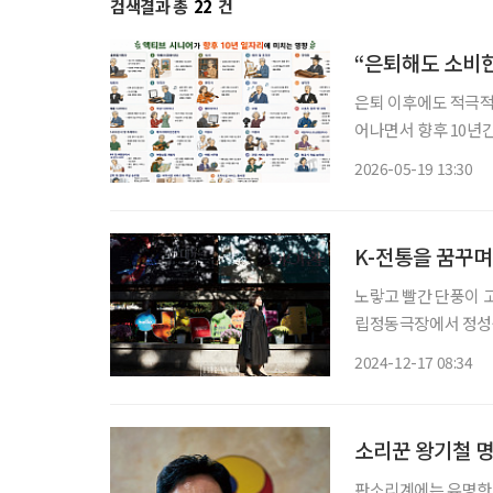
검색결과 총
22
건
“은퇴해도 소비
은퇴 이후에도 적극적
어나면서 향후 10년
문화, 여행, 뷰티 등
2026-05-19 13:30
전망된다. 한
K-전통을 꿈꾸며
노랗고 빨간 단풍이 고
립정동극장에서 정성숙 대표
학원 갈래?” 정성숙 
2024-12-17 08:34
원을 선
소리꾼 왕기철 명
판소리계에는 유명한 왕