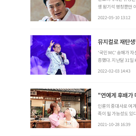
생 왕기석 명창뿐만 
술중·고등학교 교장으
2022-05-10 13:12
뮤지컬로 재탄생한
'국민 MC' 송해가
증했다. 지난달 31일 KBS 2TV에서는 설 기획 프로그램 '여러분 고맙습니다, 송해'가 방송됐
다. 송해의 95년 인
2022-02-03 14:43
시청률 조사 회사 닐슨
"연예계 후배가
인륜의 중대사로 여겨
족이 될 가능성도 있다
결혼으로 맺어진 스타 가족들이 눈에 띈다. 이
2021-10-28 16:39
일까. 아무래도 스타