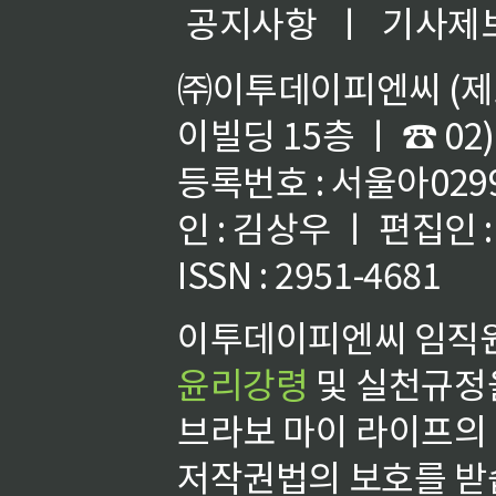
공지사항
ㅣ
기사제
㈜이투데이피엔씨 (제호
이빌딩 15층 ㅣ ☎ 02)
등록번호 : 서울아02992
인 : 김상우 ㅣ 편집인
ISSN : 2951-4681
이투데이피엔씨 임직원
윤리강령
및 실천규정을
브라보 마이 라이프의
저작권법의 보호를 받