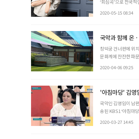
‘회심곡’으로 전국적인
소리의 길을 걸어온 
2020-05-15 08:34
孝’를 갖고 있으며 
국악과 함께 온
창덕궁 건너편에 위치
문화계에 잔잔한 파문을 일으키고 있다. 코로나19
기’를 실천하고 이에
2020-04-06 09:25
'아침마당' 김영
국악인 김영임이 남편
송된 KBS1 ‘아침마
다?’라는 주제로 대
2020-03-27 14:45
우리 남편은 병원을 안