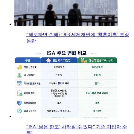
“해로하면 손해?” 8·3 세제개편에 ‘황혼이혼’ 조장
논란
“ISA ‘남은 한도’ 사라질 수 있다” 기존 가입자 주
목!