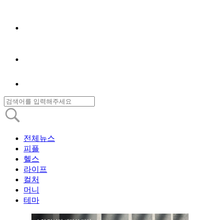
전체뉴스
피플
헬스
라이프
컬처
머니
테마