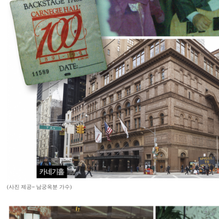
(사진 제공= 남궁옥분 가수)