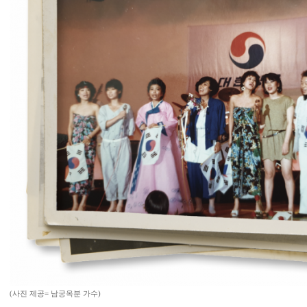
(사진 제공= 남궁옥분 가수)