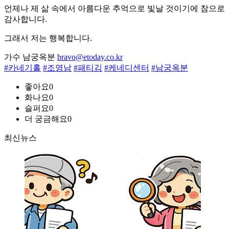
언제나 제 삶 속에서 아름다운 추억으로 빛날 것이기에 참으로
감사합니다.
그래서 저는 행복합니다.
가수 남궁옥분
bravo@etoday.co.kr
#카네기홀
#조영남
#패티김
#케네디센터
#남궁옥분
좋아요
0
화나요
0
슬퍼요
0
더 궁금해요
0
최신뉴스