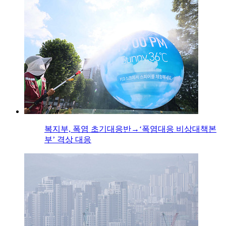
복지부, 폭염 초기대응반→‘폭염대응 비상대책본
부’ 격상 대응