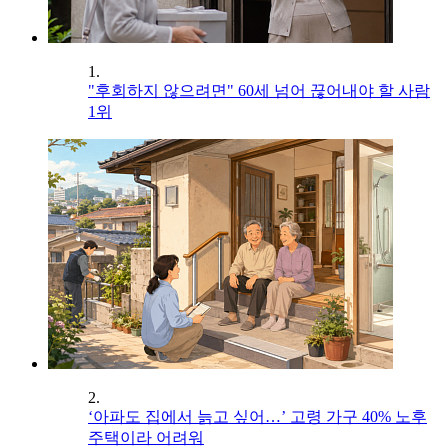
1.
"후회하지 않으려면" 60세 넘어 끊어내야 할 사람
1위
2.
‘아파도 집에서 늙고 싶어…’ 고령 가구 40% 노후
주택이라 어려워