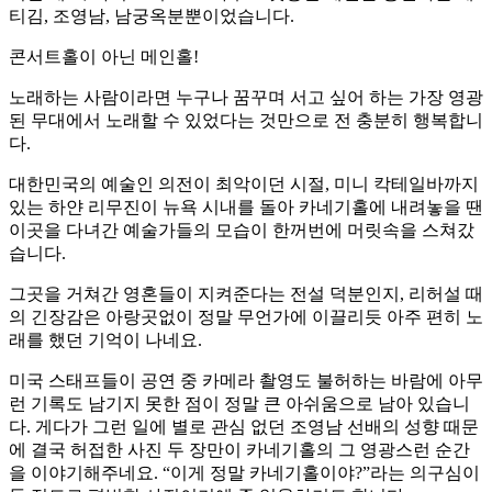
티김, 조영남, 남궁옥분뿐이었습니다.
콘서트홀이 아닌 메인홀!
노래하는 사람이라면 누구나 꿈꾸며 서고 싶어 하는 가장 영광
된 무대에서 노래할 수 있었다는 것만으로 전 충분히 행복합니
다.
대한민국의 예술인 의전이 최악이던 시절, 미니 칵테일바까지
있는 하얀 리무진이 뉴욕 시내를 돌아 카네기홀에 내려놓을 땐
이곳을 다녀간 예술가들의 모습이 한꺼번에 머릿속을 스쳐갔
습니다.
그곳을 거쳐간 영혼들이 지켜준다는 전설 덕분인지, 리허설 때
의 긴장감은 아랑곳없이 정말 무언가에 이끌리듯 아주 편히 노
래를 했던 기억이 나네요.
미국 스태프들이 공연 중 카메라 촬영도 불허하는 바람에 아무
런 기록도 남기지 못한 점이 정말 큰 아쉬움으로 남아 있습니
다. 게다가 그런 일에 별로 관심 없던 조영남 선배의 성향 때문
에 결국 허접한 사진 두 장만이 카네기홀의 그 영광스런 순간
을 이야기해주네요. “이게 정말 카네기홀이야?”라는 의구심이