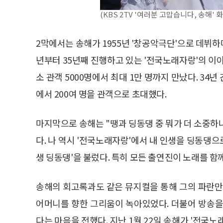
(KBS 2TV '여러분 고맙습니다, 송해' 
2막에서는 송해가 1955년 '창공악극단'으로 데뷔하
년부터 35년째 진행하고 있는 '전국노래자랑'의 이
소 관객 5000명에서 최대 1만 명까지 만났다. 34년
에서 200여 명을 관객으로 초대했다.
마지막으로 송해는 "땡과 딩동댕 중 뭐가 더 소중하
다. 나 역시 '전국노래자랑'에서 내 인생을 딩동댕으
생 딩동댕'을 불렀다. 특히 모든 출연진이 노래를 함
송해의 회고록과도 같은 뮤지컬을 통해 그의 파란만
어머니를 향한 그리움이 녹아있었다. 더불어 방송을
다는 마음을 전했다. 지난 1월 22일 송해가 '전국