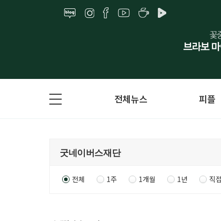
전체뉴스
피플
전체
1주
1개월
1년
직