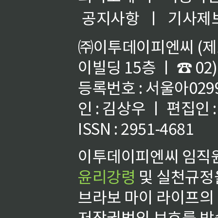
공지사항
ㅣ
기사제
㈜이투데이피엔씨 (제호
이빌딩 15층 ㅣ ☎ 02)
등록번호 : 서울아02992
인 : 김상우 ㅣ 편집인
ISSN : 2951-4681
이투데이피엔씨 임직원
윤리강령
및 실천규정을
브라보 마이 라이프의
저작권법의 보호를 받