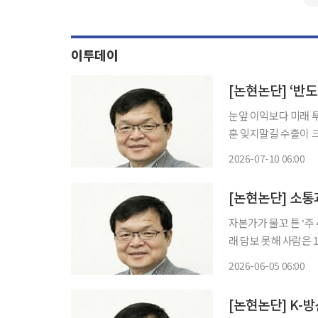
이투데이
[논현논단] ‘반
눈앞 이익보다 미래 
훈 잊지말길 수출이 크게 늘었다. 6월에는 사상 최초로 월 수출액이 1000억 달러를 돌파했다.
이대로라면 올해 수출
2026-07-10 06:00
[논현논단] 소통
자본가가 물꼬 튼 ‘
래 담보 못해 사람은 17세가 되기까지 200만 명으로부터 도움을 받는다. 우유공장 직공으로
부터 학용품 회사원과
2026-06-05 06:00
의 ‘신영웅전’에서 본
[논현논단] K-