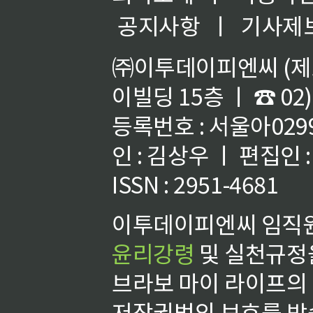
공지사항
ㅣ
기사제
㈜이투데이피엔씨 (제호
이빌딩 15층 ㅣ ☎ 02)
등록번호 : 서울아02992
인 : 김상우 ㅣ 편집인
ISSN : 2951-4681
이투데이피엔씨 임직원
윤리강령
및 실천규정을
브라보 마이 라이프의
저작권법의 보호를 받