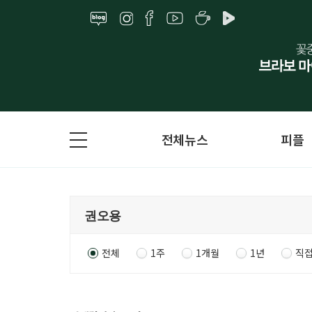
전체뉴스
피플
전체
1주
1개월
1년
직