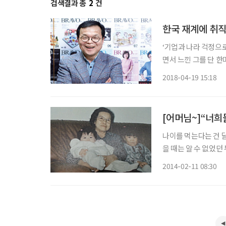
검색결과 총
2
건
한국 재계에 취직
‘기업과 나라 걱정으로
면서 느낀 그를 단 한
맨’의 요직을 거치면서
2018-04-19 15:18
민으로 채워진 사람이
[어머님~]“너희
나이를 먹는다는 건 
을 때는 알 수 없었
을 통해 성숙하게 익
2014-02-11 08:30