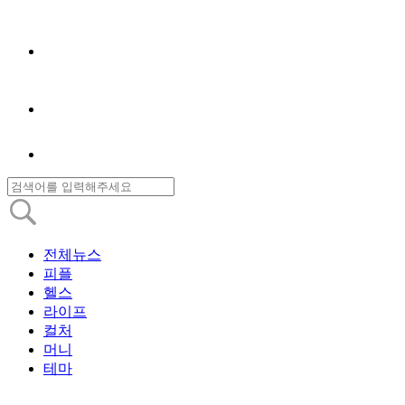
전체뉴스
피플
헬스
라이프
컬처
머니
테마