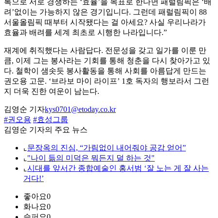
록으로 서로 경쟁하는 ‘효율’을 목표로 한다면 패럴림픽은 ‘배
려’없이는 가능하지 않은 경기입니다. 그런데 패럴림픽이 88
서울올림픽 때부터 시작됐다는 걸 아세요? 사실 우리나라가
효율과 배려를 세계 최초로 시행한 나라입니다.”
재계에 취직했다는 사람답다. 전문성을 갖고 일가를 이룬 만
큼, 이제 그는 봉사라는 기회를 통해 청춘을 다시 찾아가고 있
다. 철학이 샘솟듯 봉사활동을 통해 사회를 아름답게 만드는
권오용 고문. ‘브라보 마이 라이프’ 1호 독자의 행보라서 그런
지 더욱 진한 여운이 남는다.
김영순 기자
kys0701@etoday.co.kr
#권오용
#효성그룹
김영순 기자의 주요 뉴스
⌞
문장옥의 진심, “가림없이 내어줘야 공감 얻어”
⌞
"나이 듦의 미덕은 뭐든지 덜 하는 것"
⌞
시대를 앞서간 종합예술인 홍서범 ‘잘 노는 게 잘 사는
거다!’
좋아요
0
화나요
0
슬퍼요
0