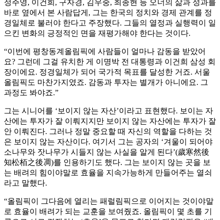
정주영, 이건희, 구자경, 김우중, 최종현 등 오너의 삶과 성과를
바로 옆에서 본 사람답게, 그는 한국의 정치와 경제 관계를 정
경일체로 불러야 한다고 주장했다. 그들의 열정과 실행력이 일
으킨 변화의 긍정적인 면을 재평가해야 한다는 것이다.
“이번에 평창동계올림픽에 사람들이 얼마나 감동을 받았어
요? 그런데 그걸 유치한 게 이명박 전 대통령과 이건희 삼성 회
장이에요. 정경일체가 되어 국가적 목표를 달성한 거죠. 서울
올림픽도 마찬가지였죠. 감동과 투자는 별개가 아니에요. 그
과정도 봐야죠.”
그는 시니어를 ‘보이지 않는 자산’이라고 표현했다. 보이는 자
산에는 투자가 잘 이뤄지지만 보이지 않는 자산에는 투자가 잘
안 이뤄진다. 그러나 정말 중요할 때 자신의 역할을 다하는 것
은 보이지 않는 자산이다. 여기서 그는 공자의 ‘겨울이 되어야
소나무와 잣나무가 시들지 않는 사실을 알게 된다’(歲寒然後
知松栢之後凋)를 인용하기도 했다. 그는 보이지 않는 곳을 보
는 배려의 힘이야말로 효율을 지속가능하게 만들어주는 열쇠
라고 말했다.
“올림픽이 그다음에 열리는 패럴림픽으로 이어지는 것이야말
로 효율이 배려가 되는 교훈을 보여줬죠. 올림픽이 몇 초를 기