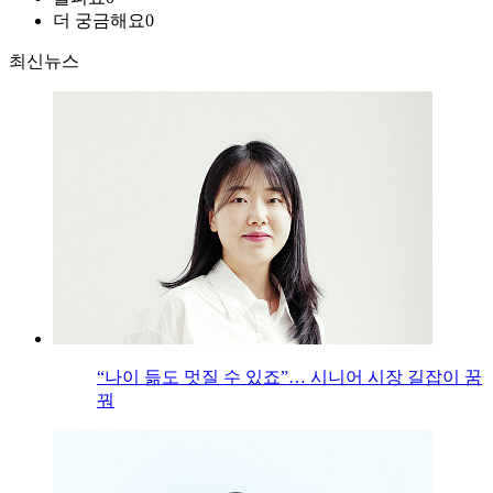
더 궁금해요
0
최신뉴스
“나이 듦도 멋질 수 있죠”… 시니어 시장 길잡이 꿈
꿔