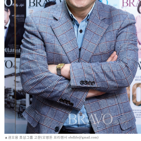
▲권오용 효성그룹 고문(오병돈 프리랜서 obdlife@gmail.com)