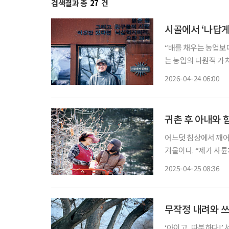
검색결과 총
27
건
시골에서 ‘나답게
“배를 채우는 농업보
는 농업의 다원적 가치를 추구하는 
치는 채상헌 교수의 말
2026-04-24 06:00
제에 해박한 ‘고수’다
귀촌 후 아내와 
어느덧 침상에서 깨어
겨울이다. “제가 사
(75, ‘이브사과원’
2025-04-25 08:36
는 얘기였다. 그의 
무작정 내려와 쓰
‘아이고, 따분하다!’