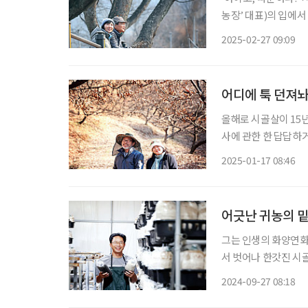
농장’ 대표)의 입에서
루한 나날에서 신속하
2025-02-27 09:09
같이하는 사람들과 함
어디에 툭 던져놔
올해로 시골살이 15년 
사에 관한 한 답답하
로 밤농사에 매달려 
2025-01-17 08:46
하고 이상하게 초라한
어긋난 귀농의 
그는 인생의 화양연화
서 벗어나 한갓진 시골
합천군 ‘The버섯랜
2024-09-27 08:18
돌아가지 않았다. 혼선