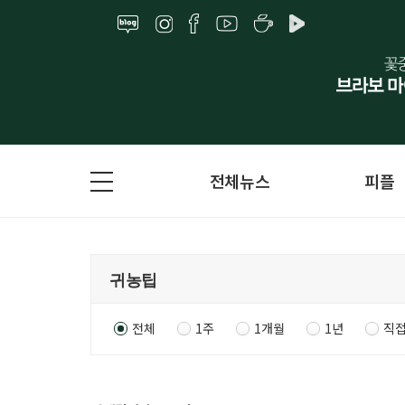
전체뉴스
피플
전체
1주
1개월
1년
직