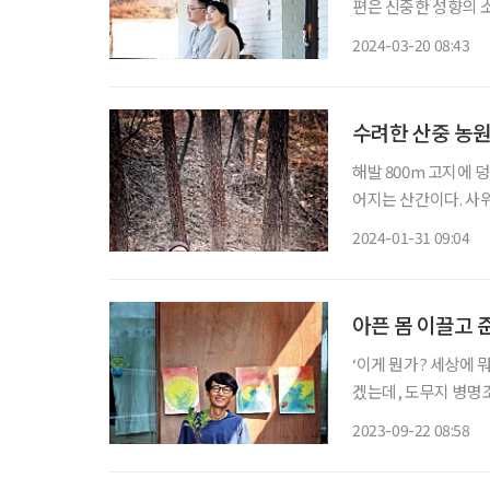
편은 신중한 성향의 
는 아내의 과속을 남
2024-03-20 08:43
결국은 중간 지점을 
수려한 산중 농원
해발 800m 고지에 
어지는 산간이다. 사
손에 잡힐 듯 구름은 
2024-01-31 09:04
잡힐 수밖에. 김영혜(
아픈 몸 이끌고 
‘이게 뭔가? 세상에 
겠는데, 도무지 병명
없었다. 이 병원 저 
2023-09-22 08:58
조만간 죽음이 방문할