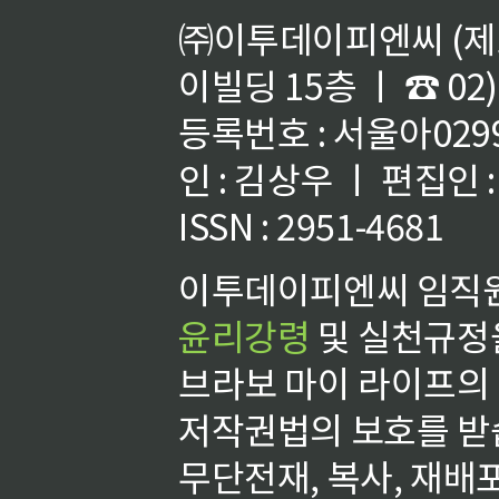
㈜이투데이피엔씨 (제호
이빌딩 15층 ㅣ ☎ 02)
등록번호 : 서울아02992
인 : 김상우 ㅣ 편집인
ISSN : 2951-4681
이투데이피엔씨 임직원
윤리강령
및 실천규정을
브라보 마이 라이프의
저작권법의 보호를 받
무단전재, 복사, 재배포