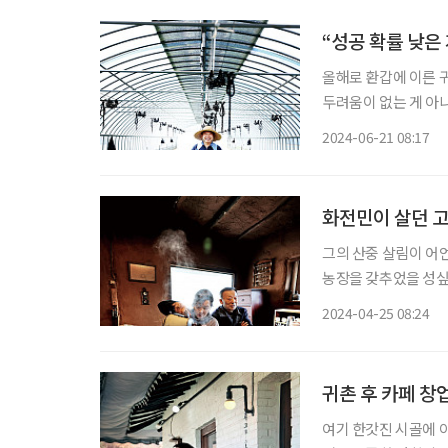
“성공 확률 낮은
올해로 환갑에 이른 
두려움이 없는 게 아
풀어낸 기치를 삶의 돛
2024-06-21 08:17
른 용기를 쏟아부어 거
화전민이 살던 
그의 산중 살림이 어언
농장을 갖추었을 성싶
화전민이 살았다는 집부
2024-04-25 08:24
그렇다면 천하태평 게
귀촌 후 카페 창
여기 한갓진 시골에 