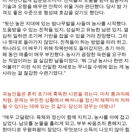
어 자연스럽게 입문했으니까. 친척들의 도움을 받아 밤농사의
기술과 요령을 배우면 안착이 쉬울 거라 판단했다. 당시 밤 가
격도 좋은 수준으로 형성돼 호감을 갖기도 했단다.
“뒷산 높은 지대에 있는 밤나무밭을 사들여 농사를 시작했다.
도움받을 수 있는 친척들 있지, 성실하고 유능한 남편 있지, 열
심히 일하면 조기에 기반을 잡을 수 있을 거라 전망했다. 그러
나 뜻대로 돌아가지 않았다. 친척들이 하는 방법을 따라 하고,
하나라도 더 배우기 위해 작목반에도 들어갔지만, 초기 여러
해 동안 매출이 매우 부진했다. 농사가 굉장한 숙련을 요구하
는 직업이라는 걸 실감한 날들이었다. ‘뭐 그냥 농사나 한번 지
어볼까?’ 이런 식의 안일한 자세로는 무너질 수밖에 없는 게 농
사라는 걸 절감한 수련기였다.”
귀농인들은 흔히 초기에 혹독한 시련을 겪는다. 마치 통과의례
처럼. 문제는 부진한 상황에서 빠져나올 정신적 체력마저 저하
될 수 있다는 데에 있는 것 같다. 당신의 경우는 어땠나?
“매우 고달팠다. 육체와 정신이 함께 지치고, 농사를 아예 접고
싶었다. 남모를 눈물을 흘리게 되고, 부부 싸움조차 흔해지고,
한마디로 우왕좌왕이 잦았다. 무엇보다 소득이 나오지 않아 힘