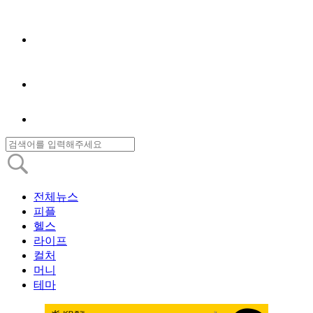
전체뉴스
피플
헬스
라이프
컬처
머니
테마