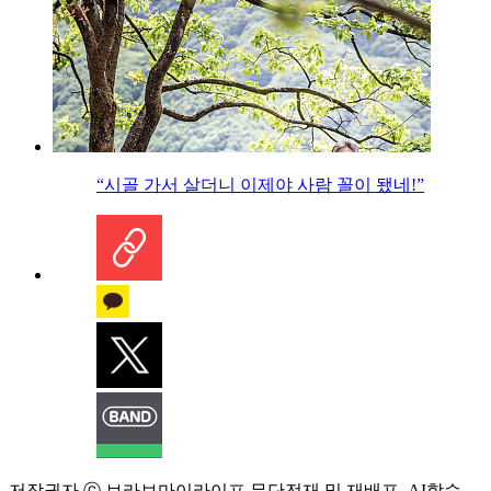
“시골 가서 살더니 이제야 사람 꼴이 됐네!”
저작권자 ⓒ 브라보마이라이프 무단전재 및 재배포, AI학습