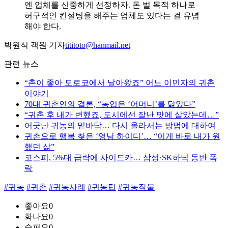
엔 업체를 신중하게 선정하자. 돈 벌 목적 하나로
허구적인 컨설팅을 해주는 업체도 있다는 걸 유념
해야 한다.
박원식 객원 기자
tititoto@hanmail.net
관련 뉴스
“촌이 좋아 모로코에서 날아왔죠” 어느 이민자의 귀촌
이야기
70대 귀촌인의 결론, “농업은 ‘어머니’를 닮았다”
“귀촌 후 내가 변했죠, 도시에선 잘난 맛에 살았는데…”
어긋난 귀농의 밑바닥… 다시 올라서는 방법에 대하여
귀촌으로 행복 찾은 ‘영남 하이디’… “이게 바로 내가 원
했던 삶”
코스피, 5%대 급락에 사이드카… 삼성·SK하닉 동반 폭
락
#귀농
#귀촌
#귀농사례
#귀농팁
#귀농작물
좋아요
0
화나요
0
슬퍼요
0