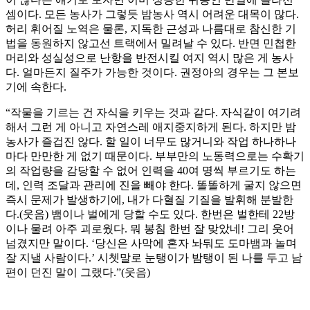
셈이다. 모든 농사가 그렇듯 밤농사 역시 어려운 대목이 많다.
허리 휘어질 노역은 물론, 지독한 근성과 나름대로 참신한 기
법을 동원하지 않고선 트랙에서 밀려날 수 있다. 반면 민첩한
머리와 성실성으로 난항을 반전시킬 여지 역시 많은 게 농사
다. 얼마든지 질주가 가능한 것이다. 권정아의 경우는 그 본보
기에 속한다.
“작물을 기르는 건 자식을 키우는 것과 같다. 자식같이 여기려
해서 그런 게 아니고 자연스레 애지중지하게 된다. 하지만 밤
농사가 즐겁진 않다. 할 일이 너무도 많거니와 작업 하나하나
마다 만만한 게 없기 때문이다. 부부만의 노동력으로는 수확기
의 작업량을 감당할 수 없어 인력을 40여 명씩 부르기도 하는
데, 인력 조달과 관리에 진을 빼야 한다. 똘똘하게 굴지 않으면
즉시 문제가 발생하기에, 내가 다혈질 기질을 발휘해 분발한
다.(웃음) 뱀이나 벌에게 당할 수도 있다. 한번은 벌한테 22방
이나 물려 아주 괴로웠다. 뭐 봉침 한번 잘 맞았네! 그리 웃어
넘겼지만 말이다. ‘당신은 사막에 혼자 놔둬도 도마뱀과 놀며
잘 지낼 사람이다.’ 시쳇말로 눈탱이가 밤탱이 된 나를 두고 남
편이 던진 말이 그랬다.”(웃음)