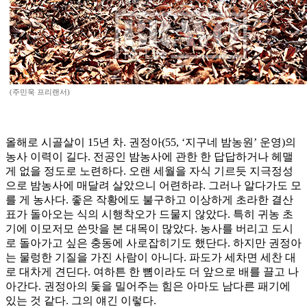
(주민욱 프리랜서)
올해로 시골살이 15년 차. 권정아(55, ‘지구네 밤농원’ 운영)의
농사 이력이 길다. 전공인 밤농사에 관한 한 답답하거나 헤맬
게 없을 정도로 노련하다. 오랜 세월을 자식 기르듯 지극정성
으로 밤농사에 매달려 살았으니 어련하랴. 그러나 알다가도 모
를 게 농사다. 좋은 작황에도 불구하고 이상하게 초라한 결산
표가 돌아오는 식의 시행착오가 드물지 않았다. 특히 귀농 초
기에 이모저모 쓴맛을 본 대목이 많았다. 농사를 버리고 도시
로 돌아가고 싶은 충동에 사로잡히기도 했단다. 하지만 권정아
는 물렁한 기질을 가진 사람이 아니다. 파도가 세차면 세찬 대
로 대차게 견딘다. 여하튼 한 뼘이라도 더 앞으로 배를 끌고 나
아간다. 권정아의 돛을 밀어주는 힘은 아마도 남다른 패기에
있는 것 같다. 그의 얘긴 이렇다.