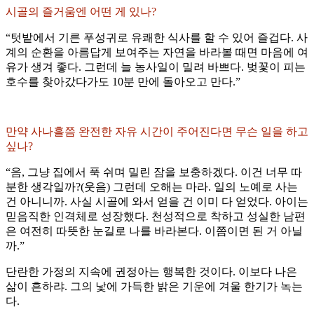
시골의 즐거움엔 어떤 게 있나?
“텃밭에서 기른 푸성귀로 유쾌한 식사를 할 수 있어 즐겁다. 사
계의 순환을 아름답게 보여주는 자연을 바라볼 때면 마음에 여
유가 생겨 좋다. 그런데 늘 농사일이 밀려 바쁘다. 벚꽃이 피는
호수를 찾아갔다가도 10분 만에 돌아오고 만다.”
만약 사나흘쯤 완전한 자유 시간이 주어진다면 무슨 일을 하고
싶나?
“음, 그냥 집에서 푹 쉬며 밀린 잠을 보충하겠다. 이건 너무 따
분한 생각일까?(웃음) 그런데 오해는 마라. 일의 노예로 사는
건 아니니까. 사실 시골에 와서 얻을 건 이미 다 얻었다. 아이는
믿음직한 인격체로 성장했다. 천성적으로 착하고 성실한 남편
은 여전히 따뜻한 눈길로 나를 바라본다. 이쯤이면 된 거 아닐
까.”
단란한 가정의 지속에 권정아는 행복한 것이다. 이보다 나은
삶이 흔하랴. 그의 낯에 가득한 밝은 기운에 겨울 한기가 녹는
다.