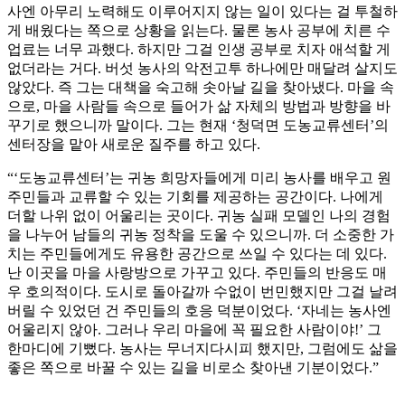
사엔 아무리 노력해도 이루어지지 않는 일이 있다는 걸 투철하
게 배웠다는 쪽으로 상황을 읽는다. 물론 농사 공부에 치른 수
업료는 너무 과했다. 하지만 그걸 인생 공부로 치자 애석할 게
없더라는 거다. 버섯 농사의 악전고투 하나에만 매달려 살지도
않았다. 즉 그는 대책을 숙고해 솟아날 길을 찾아냈다. 마을 속
으로, 마을 사람들 속으로 들어가 삶 자체의 방법과 방향을 바
꾸기로 했으니까 말이다. 그는 현재 ‘청덕면 도농교류센터’의
센터장을 맡아 새로운 질주를 하고 있다.
“‘도농교류센터’는 귀농 희망자들에게 미리 농사를 배우고 원
주민들과 교류할 수 있는 기회를 제공하는 공간이다. 나에게
더할 나위 없이 어울리는 곳이다. 귀농 실패 모델인 나의 경험
을 나누어 남들의 귀농 정착을 도울 수 있으니까. 더 소중한 가
치는 주민들에게도 유용한 공간으로 쓰일 수 있다는 데 있다.
난 이곳을 마을 사랑방으로 가꾸고 있다. 주민들의 반응도 매
우 호의적이다. 도시로 돌아갈까 수없이 번민했지만 그걸 날려
버릴 수 있었던 건 주민들의 호응 덕분이었다. ‘자네는 농사엔
어울리지 않아. 그러나 우리 마을에 꼭 필요한 사람이야!’ 그
한마디에 기뻤다. 농사는 무너지다시피 했지만, 그럼에도 삶을
좋은 쪽으로 바꿀 수 있는 길을 비로소 찾아낸 기분이었다.”