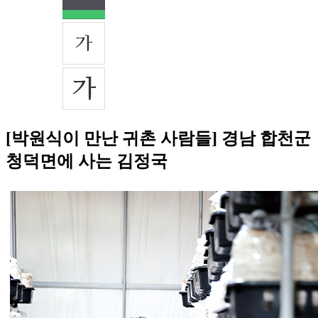
[박원식이 만난 귀촌 사람들] 경남 합천군
청덕면에 사는 김정국