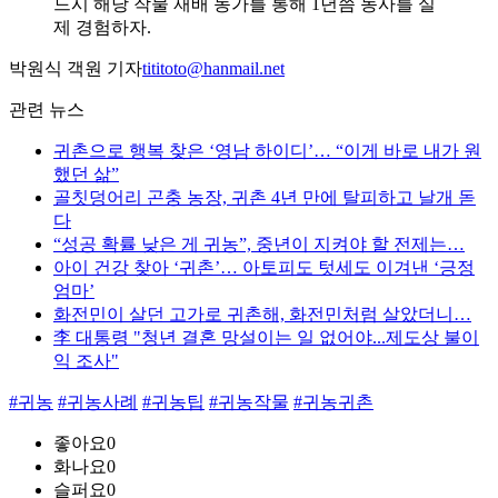
드시 해당 작물 재배 농가를 통해 1년쯤 농사를 실
제 경험하자.
박원식 객원 기자
tititoto@hanmail.net
관련 뉴스
귀촌으로 행복 찾은 ‘영남 하이디’… “이게 바로 내가 원
했던 삶”
골칫덩어리 곤충 농장, 귀촌 4년 만에 탈피하고 날개 돋
다
“성공 확률 낮은 게 귀농”, 중년이 지켜야 할 전제는…
아이 건강 찾아 ‘귀촌’… 아토피도 텃세도 이겨낸 ‘긍정
엄마’
화전민이 살던 고가로 귀촌해, 화전민처럼 살았더니…
李 대통령 "청년 결혼 망설이는 일 없어야...제도상 불이
익 조사"
#귀농
#귀농사례
#귀농팁
#귀농작물
#귀농귀촌
좋아요
0
화나요
0
슬퍼요
0