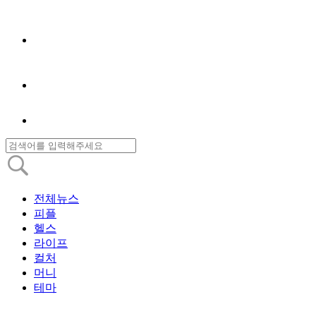
전체뉴스
피플
헬스
라이프
컬처
머니
테마