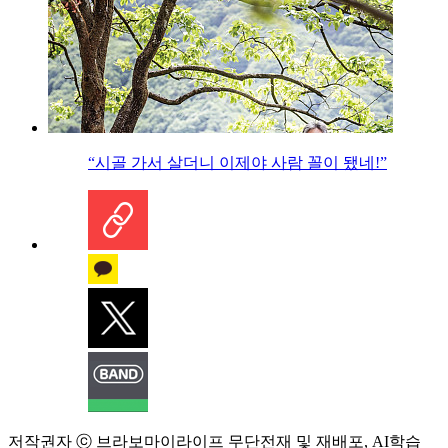
“시골 가서 살더니 이제야 사람 꼴이 됐네!”
저작권자 ⓒ 브라보마이라이프 무단전재 및 재배포, AI학습