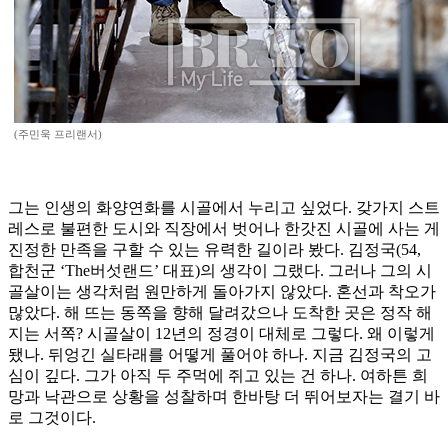
(주민욱 프리랜서)
그는 인생의 화양연화를 시골에서 누리고 싶었다. 갖가지 스트
레스로 불편한 도시와 직장에서 벗어나 한갓진 시골에 사는 게
진정한 만족을 구할 수 있는 유력한 길이라 봤다. 김정국(54,
합천군 ‘The버섯랜드’ 대표)의 생각이 그랬다. 그러나 그의 시
골살이는 생각처럼 원만하게 돌아가지 않았다. 혼선과 착오가
많았다. 해 뜨는 동쪽을 향해 달려갔으나 도착한 곳은 정작 해
지는 서쪽? 시골살이 12년의 정경이 대체로 그렇다. 왜 이렇게
됐나. 뒤엉긴 실타래를 어떻게 풀어야 하나. 지금 김정국의 고
심이 깊다. 그가 아직 두 주먹에 쥐고 있는 건 하나. 여하튼 희
망과 낙관으로 상황을 성찰하며 한바탕 더 뛰어보자는 결기 바
로 그것이다.