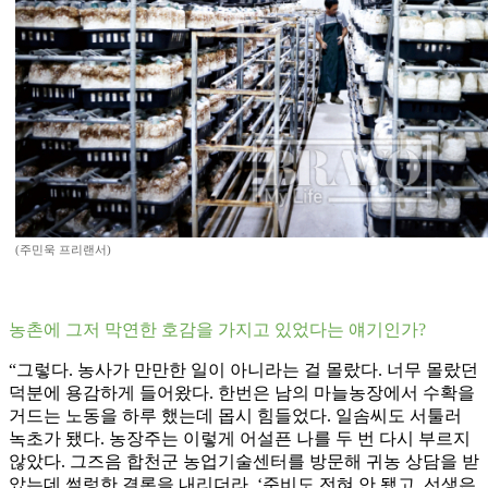
(주민욱 프리랜서)
농촌에 그저 막연한 호감을 가지고 있었다는 얘기인가?
“그렇다. 농사가 만만한 일이 아니라는 걸 몰랐다. 너무 몰랐던
덕분에 용감하게 들어왔다. 한번은 남의 마늘농장에서 수확을
거드는 노동을 하루 했는데 몹시 힘들었다. 일솜씨도 서툴러
녹초가 됐다. 농장주는 이렇게 어설픈 나를 두 번 다시 부르지
않았다. 그즈음 합천군 농업기술센터를 방문해 귀농 상담을 받
았는데 썰렁한 결론을 내리더라. ‘준비도 전혀 안 됐고, 선생은