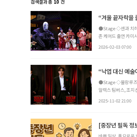
검색결과 총
10
건
“겨울 끝자락을 
●Stage ◇센과 치히로의 행방불명 일정 3월 22일까지 장소 예술의전당 오페라극장 연출
존 케어드 출연 카미시
치카 등 CJ ENM 
2026-02-03 07:00
는 스튜디오 지브리 
“낙엽 대신 예술
●Stage ◇물랑루즈! 일정 11월 27일 ~ 2026년 2월 22일 장소 블루스퀘어 신한카드홀 연출
알렉스 팀버스, 조지선
행 신화를 새롭게 쓴 
2025-11-02 21:00
작으로 한 작품이다.
바쁜 일상, 풍요로운 