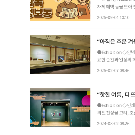
자체 혜택 등을 모아 전달 드립니다. 새로운 삶을 여는 일
서울시50플러스재단 
2025-09-04 10:10
번 박람회는 경험을 
“아직은 추운 겨
●Exhibition ◇안녕, K-술 일정 3월 3일까지 장소 인천광역시립박물관 술은 예부터 삶의 중
요한 순간과 일상의 
로 전통주가 국내외에
2025-02-07 08:46
우리 술이 걸어온 역사
“핫한 여름, 더
●Exhibition ◇인쇄, 시대의 기억을 품다 일정 8월 31일까지 장소 송파 책박물관 한국 인쇄
의 발전상을 고려, 조
쇄’에서는 목판과 금속
2024-08-02 08:26
‘직지심체요절’ 복원본