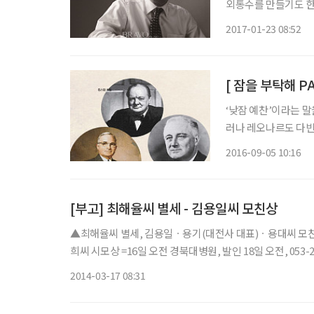
외통수를 만들기도 한다
‘너희는 늙어봤냐, 
2017-01-23 08:52
다. 여기 밥 잘 사
‘낮잠 예찬’이라는 
러나 레오나르도 다빈치
꾸러기’였다는 사실을 알게 된다면 
2016-09-05 10:16
수많은 낮잠 예찬론자 
[부고] 최해율씨 별세 - 김용일씨 모친상
▲최해율씨 별세, 김용일ㆍ용기(대전사 대표)ㆍ용대씨 모
희씨 시모상 =16일 오전 경북대병원, 발인 18일 오전, 053-20
2014-03-17 08:31