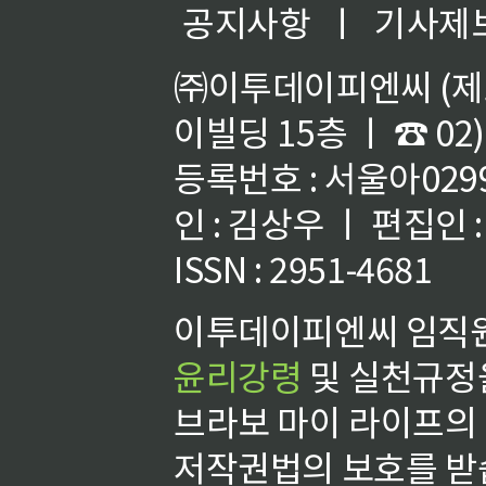
공지사항
ㅣ
기사제
㈜이투데이피엔씨 (제호
이빌딩 15층 ㅣ ☎ 02)
등록번호 : 서울아02992
인 : 김상우 ㅣ 편집인
ISSN : 2951-4681
이투데이피엔씨 임직원
윤리강령
및 실천규정을
브라보 마이 라이프의
저작권법의 보호를 받