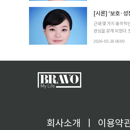
을 대로 곪은 선거관리위
과
[시론] ‘보호·
근래 몇 가지 충격적
관심을 갖게 되었다.
다는 소식이 그중 하
2026-05-26 06:00
서다. 이와 연관
회사소개
ㅣ
이용약