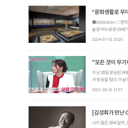
“문화생활로 무
●Exhibition ◇한국 근현대 자수 : 태양을 잡으려는 새들 일정 8월 4일까지 장소 국립현대미
술관 덕수궁관 19세
적으로 변화해온 한국 
2024-07-01 10:20
브 50여 점이 출품됐
"모든 것이 무
지난 28일 방송된 M
가 방송을 탔다. 이날 50대 배우 김성희는 “2년 전에 갱년기인지 아닌지 모르겠는데 완경이 되
지 않았음에도 불구하
2021-08-31 17:57
못 먹고 늘 슬프고 죽
나이 듦은 원숙일까,