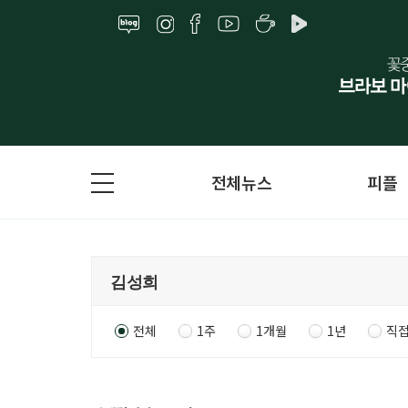
전체뉴스
피플
전체
1주
1개월
1년
직