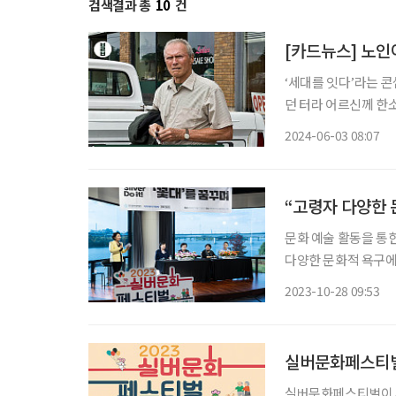
검색결과 총
10
건
[카드뉴스] 노인
‘세대를 잇다’라는 콘
던 터라 어르신께 한소
야지!” 하고. 그런데
2024-06-03 08:07
“고령자 다양한 
문화 예술 활동을 통
다양한 문화적 욕구에
세대가 노인 인구로 
2023-10-28 09:53
실버문화페스티벌
실버문화페스티벌이 4