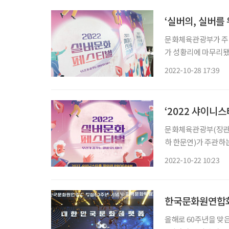
문화체육관광부가 주최
가 성황리에 마무리됐다. 올해로 8회째를 맞는 실버문화페스티벌은 꿈꾸는 시
스테이지 ‘샤이니스타
2022-10-28 17:39
한마당’으로 구성됐다
‘2022 샤이니
문화체육관광부(장관 
하 한문연)가 주관하는
10월 22일(토) 오후 2시
2022-10-22 10:23
찾아라’는 방방곡곡 
한국문화원연합회,
올해로 60주년을 맞