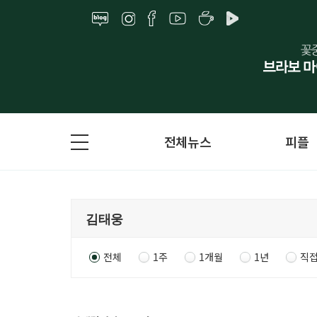
전체뉴스
피플
전체
1주
1개월
1년
직