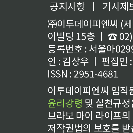
공지사항
ㅣ
기사제
㈜이투데이피엔씨 (제호
이빌딩 15층 ㅣ ☎ 02)
등록번호 : 서울아02992
인 : 김상우 ㅣ 편집인
ISSN : 2951-4681
이투데이피엔씨 임직원
윤리강령
및 실천규정을
브라보 마이 라이프의
저작권법의 보호를 받