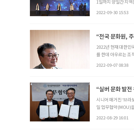
1일까지 양일간 지역문화박람회를 연다. 킨텍스
사는 30일 오전 ‘한
2022-09-30 15:53
연합회 창립 60주년
“전국 문화원, 주
2022년 현재 대한민
를 한데 아우르는 조
연합회 회장은 토목업
2022-09-07 08:38
이력의 소유자지만 지
“실버 문화 발전 
시니어 매거진 ‘브라
일 업무협약(MOU)
앞두고 체결된 이 업
2022-08-29 16:01
에는 한국문화원연합
장,