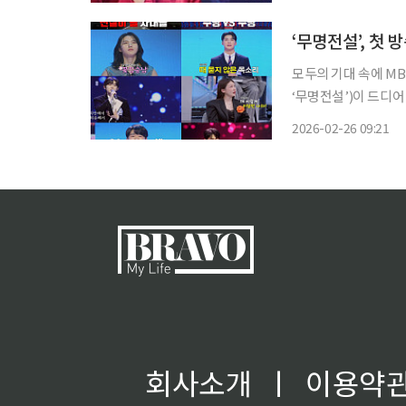
별, 황윤성, 하루, 박
‘무명전설’, 첫
모두의 기대 속에 M
‘무명전설’)이 드디어
전자들이 대거 등장, 
2026-02-26 09:21
시청률 조사기관 닐슨코
회사소개
ㅣ
이용약