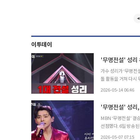
이투데이
'무명전설' 성리 
가수 성리가 ‘무명전설
돌 활동을 거쳐 다시 
13일 방송된 MBN
2026-05-14 06:46
2차전 ‘인생 명곡’ 
'무명전설' 성리
MBN ‘무명전설’ 결
선점했다. 6일 방송된 MBN ‘무명전설 - 트롯 사내들의 서열전쟁’에서는 톱10의 결승 1차전
무대가 펼쳐졌다. 이날
2026-05-07 07:15