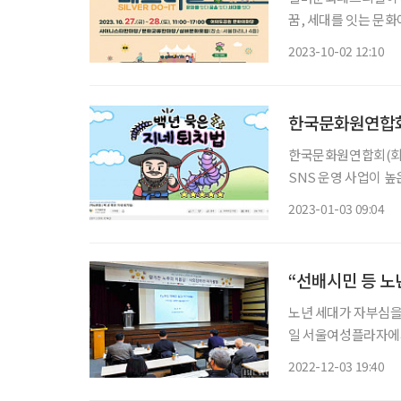
꿈, 세대를 잇는 문화
벌’을 미리 들여다봤다. 초고령화 사회를 눈앞에 두고 세대 갈등이 심화되고 있는 202
2023-10-02 12:10
년을 중심으로 전 세대
한국문화원연합회
한국문화원연합회(회장
SNS 운영 사업이 높은 성과를 올렸다고
하는 지방문화원 원천
2023-01-03 09:04
화콘텐츠 플랫폼 ‘지
“선배시민 등 노
노년 세대가 자부심을 
일 서울여성플라자에
현장의 관계자들은 대안으로 선
2022-12-03 19:40
어는 현재도 많다. 국