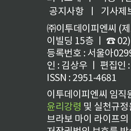
공지사항
ㅣ
기사제
㈜이투데이피엔씨 (제호
이빌딩 15층 ㅣ ☎ 02)
등록번호 : 서울아02992
인 : 김상우 ㅣ 편집인
ISSN : 2951-4681
이투데이피엔씨 임직원
윤리강령
및 실천규정을
브라보 마이 라이프의
저작권법의 보호를 받