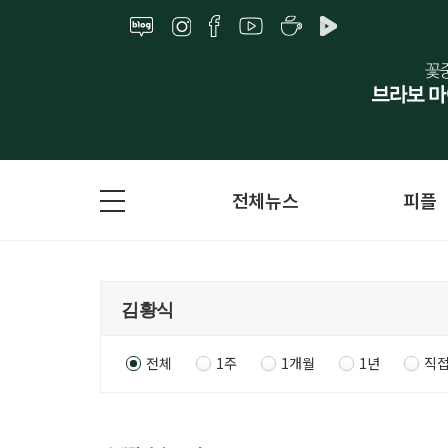
전체뉴스
피플
전체
1주
1개월
1년
직