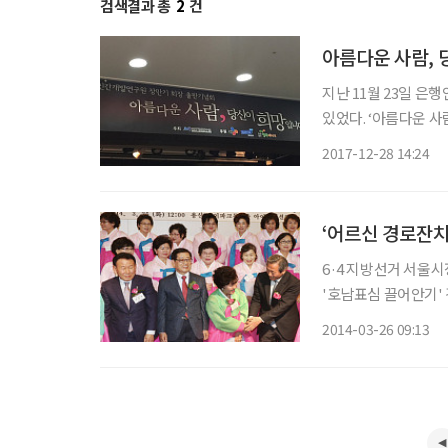
검색결과 총
2
건
아름다운 사람,
지난 11월 23일 
있었다. ‘아름다운 사람, 당신이 희망입니다 ’ 그는 모든 일에 있어 중심이 되는 것은 '사람'이
라는 것을 일찍부터 깨달았다. "좋은 사람이 좋은 세상을 만든다."
2017-12-28 14:24
‘어르신 경로잔치
6·4 지방선거 서울
'호남표심 끌어안기' 경쟁을 펼쳤다. 이날 낮 서울 
주전남 향우회·여성회
2014-03-26 09:13
했다. 이혜훈 최고위