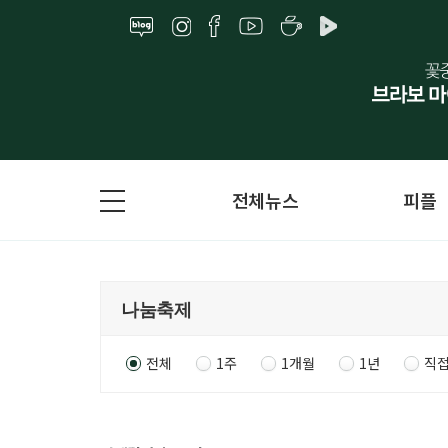
전체뉴스
피플
전체
1주
1개월
1년
직