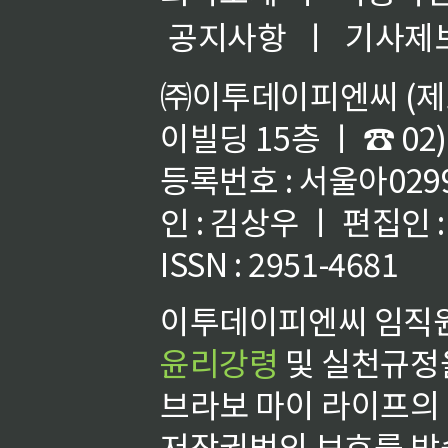
공지사항
ㅣ
기사제
㈜이투데이피엔씨 (제호
이빌딩 15층 ㅣ ☎ 02)
등록번호 : 서울아02992
인 : 김상우 ㅣ 편집인
ISSN : 2951-4681
이투데이피엔씨 임직원
윤리강령
및 실천규정을
브라보 마이 라이프의
저작권법의 보호를 받