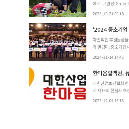
에서 ‘그린팜(Green Far
촌4종합사회복지관이
2025-10-31 09:18
역주민들의 심리적, 
‘2024 중소기
자발적인 후원물품을 
가 열렸다. 중소기업사랑나눔재단과 중소기업중앙회는 14일 여의도 중기중앙회에서 ‘2024
중소기업 나눔 페스타’를 개최했다. 300여 개 중소기업
2024-11-14 14:45
한마음혈액원, 뮤
대한산업보건협회 한마
서 제13회 헌혈자 초청 ‘사랑
헌혈자초청 ‘사랑나눔
2023-12-04 16:18
을 위한