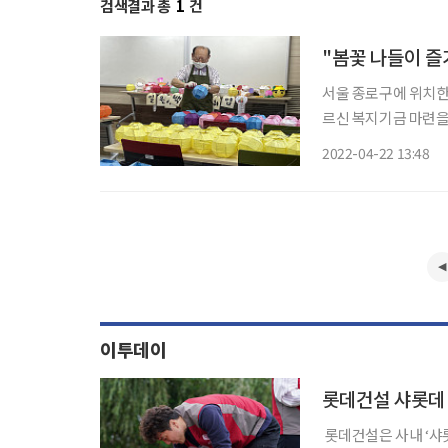
검색결과 총
1
건
"봄꽃 나들이 즐
서울 종로구에 위치한
르신 복지기금 마련을 
라, 좋아’를 진행하
2022-04-22 13:48
로 한 ‘등 축제’라는
이투데이
롯데건설 샤롯데 
롯데건설은 사내 ‘샤롯데 봉사단’이 18일과 25일 이틀에 걸쳐 서울 강서구 개화동 일대 텃밭