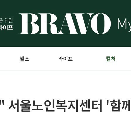
헬스
라이프
컬처
" 서울노인복지센터 '함께