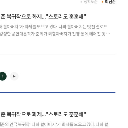
정확도순
최신순
희준 복귀작으로 화제..."스토리도 훈훈해"
가 화제를 모으고 있다. 나와 할아버지는 멋진 멜로드
 왕성한 공연대본작가 준희가 외할아버지가 전쟁 통에 헤어진 옛 연
하게 되면서 자신이 상상할 수조차 없었던 외할아버지의 삶을 대면
 이야기를 담았다. 이희준은 대본작가 '준희' 역을 맡았다. 전쟁통에 헤어진 옛 연
1
◀
▶
희준 복귀작으로 화제..."스토리도 훈훈해"