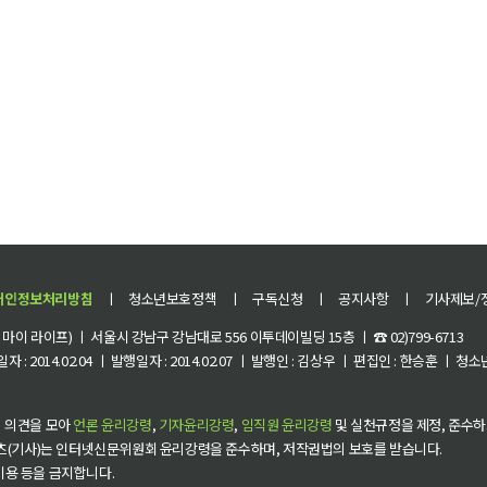
개인정보처리방침
ㅣ
청소년보호정책
ㅣ
구독신청
ㅣ
공지사항
ㅣ
기사제보/
이 라이프) ㅣ 서울시 강남구 강남대로 556 이투데이빌딩 15층 ㅣ ☎ 02)799-6713
 : 2014.02.04 ㅣ 발행일자 : 2014.02.07 ㅣ 발행인 : 김상우 ㅣ 편집인 : 한승훈 ㅣ
 의견을 모아
언론 윤리강령
,
기자윤리강령
,
임직원 윤리강령
및 실천규정을 제정, 준수하
츠(기사)는 인터넷신문위원회 윤리강령을 준수하며, 저작권법의 보호를 받습니다.
 이용 등을 금지합니다.