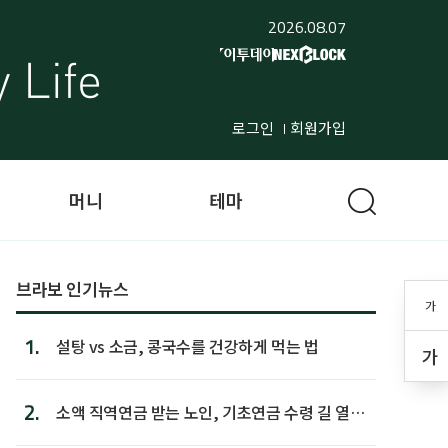
2026.08.07
로그인
회원가입
머니
테마
브라보 인기뉴스
가
1.
설탕 vs 소금, 콩국수를 건강하게 먹는 법
가
2.
소액 직역연금 받는 노인, 기초연금 수령 길 열린
다