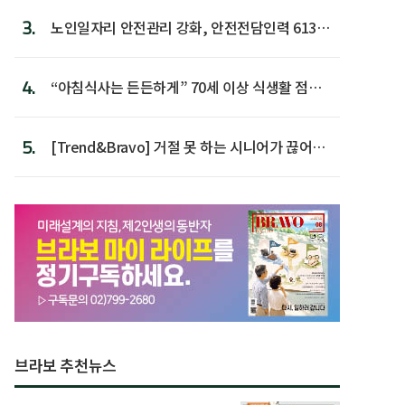
3.
노인일자리 안전관리 강화, 안전전담인력 613명
첫 배치
4.
“아침식사는 든든하게” 70세 이상 식생활 점수
가장 높아
5.
[Trend&Bravo] 거절 못 하는 시니어가 끊어야
할 행동 5
브라보 추천뉴스