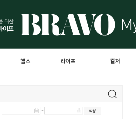
헬스
라이프
컬처
~
적용