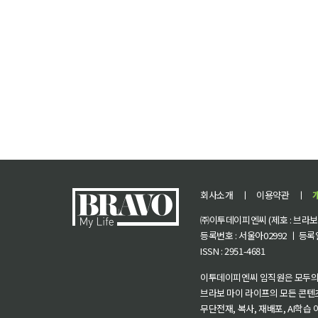
회사소개
ㅣ
이용약관
ㅣ
㈜이투데이피엔씨 (제호 : 브라보 마
등록번호 : 서울아02992 ㅣ 등록일자
ISSN : 2951-4681
이투데이피엔씨 임직원은 모두의
브라보 마이 라이프의 모든 콘텐
무단전재, 복사, 재배포, AI학습