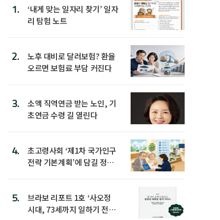
1.
‘내게 맞는 일자리 찾기’ 일자
리 탐험 노트
2.
노후 대비로 달러보험? 환율
오르면 보험료 부담 커진다
3.
소액 직역연금 받는 노인, 기
초연금 수령 길 열린다
4.
초고령사회 ‘제1차 국가인구
전략 기본계획’에 담길 정책
은
5.
브라보 리포트 1호 ‘사오정
시대, 73세까지 일하기 전략’