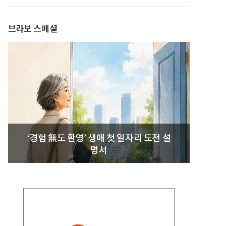
발간
브라보 스페셜
‘경험 無도 환영’ 생애 첫 일자리 도전 설
명서