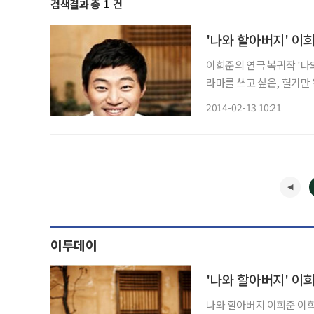
검색결과 총
1
건
'나와 할아버지' 이
이희준의 연극 복귀작 '나와 할아버지'
라마를 쓰고 싶은, 혈기만
인을 찾아 나서는데 동행
2014-02-13 10:21
하는
이투데이
'나와 할아버지' 이
나와 할아버지 이희준 이희준의 연극 복귀작 '나와 할아버지'가 화제를 모으고 있다. 나와 할