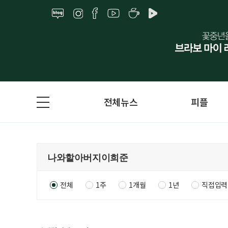
전체뉴스
피플
전체
1주
1개월
1년
직접입력