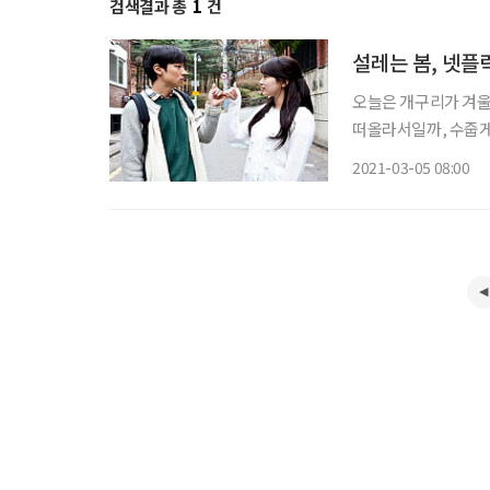
검색결과 총
1
건
설레는 봄, 넷플
오늘은 개구리가 겨울
떠올라서일까, 수줍게
싹을 틔우고, 매서운
2021-03-05 08:00
이들이 많다. 이맘때쯤