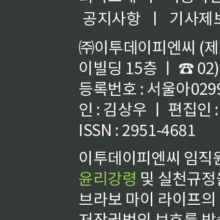
공지사항
ㅣ
기사제
㈜이투데이피엔씨 (제호
이빌딩 15층 ㅣ ☎ 02)
등록번호 : 서울아02992
인 : 김상우 ㅣ 편집인
ISSN : 2951-4681
이투데이피엔씨 임직원
윤리강령
및 실천규정을
브라보 마이 라이프의
저작권법의 보호를 받