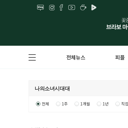
전체뉴스
피플
전체
1주
1개월
1년
직