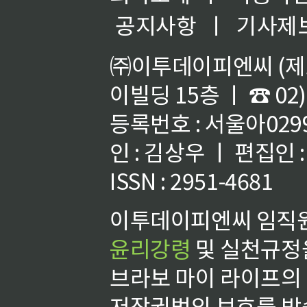
공지사항
ㅣ
기사제
㈜이투데이피엔씨 (제호
이빌딩 15층 ㅣ ☎ 02)
등록번호 : 서울아02992
인 : 김상우 ㅣ 편집인
ISSN : 2951-4681
이투데이피엔씨 임직원
윤리강령
및 실천규정을
브라보 마이 라이프의
저작권법의 보호를 받