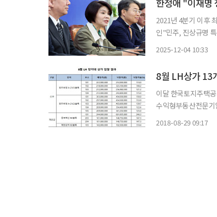
한정애 "이재명 
2021년 4분기 이후
인"민주, 진상규명 특위 구성·재발 
"이재명 정부 출범 1
2025-12-04 10:33
8월 LH상가 13
이달 한국토지주택공사(이
수익형부동산전문기업 
한 결과 평균 낙찰가율 
2018-08-29 09:17
지별 평균 낙찰가율은