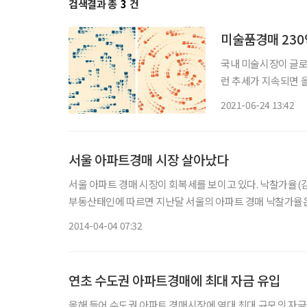
검색결과 총
3
건
미술품경매 230
국내 미술시장이 글로
런 추세가 지속되면 올
션이 지난 22일 연 
2021-06-24 13:42
최
서울 아파트경매 시장 살아났다
서울 아파트 경매 시장이 회복세를 보이고 있다. 낙찰가율(감정
부동산태인에 따르면 지난달 서울의 아파트 경매 낙찰가율은 8
구(주상복합 포함)로 이들의 감정가 총액은 약 1311억원, 
2014-04-04 07:32
연초 수도권 아파트경매에 최대 자금 유입
올해 들어 수도권 아파트 경매시장에 역대 최대 규모의 자금이 흘러든 것으로 나타났다. 