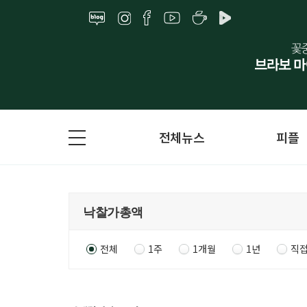
전체뉴스
피플
전체
1주
1개월
1년
직