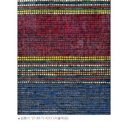
▲김환기 ‘27-XI-71 #211’(서울옥션)