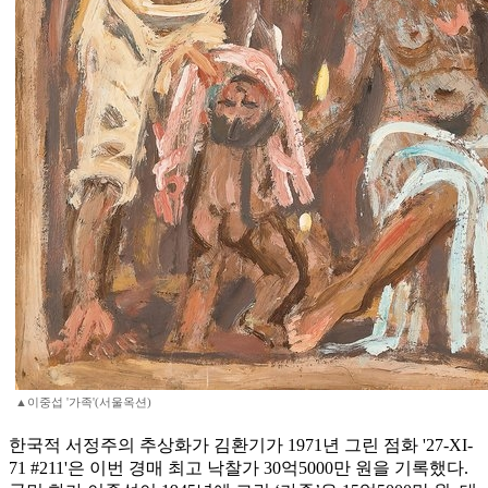
▲이중섭 '가족'(서울옥션)
한국적 서정주의 추상화가 김환기가 1971년 그린 점화 '27-XI-
71 #211'은 이번 경매 최고 낙찰가 30억5000만 원을 기록했다.