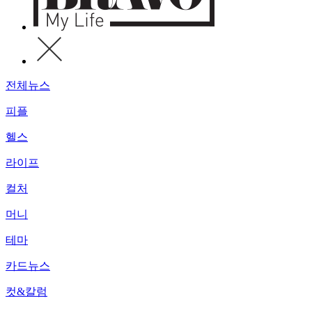
전체뉴스
피플
헬스
라이프
컬처
머니
테마
카드뉴스
컷&칼럼