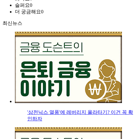
슬퍼요
0
더 궁금해요
0
최신뉴스
'삼전닉스 열풍'에 레버리지 올라타기? 이건 꼭 확
인하자