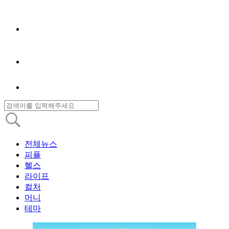
전체뉴스
피플
헬스
라이프
컬처
머니
테마