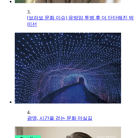
3.
[브라보 문화 이슈] 유방암 투병 후 더 단단해진 박
미선
4.
광명, 시간을 걷는 문화 마실길