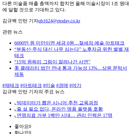
다른 미술품 매출 총액까지 합치면 올해 미술시장이 1조 원대
에 달할 것으로 기대하고 있다.
김규백 인턴 기자
qb1624@etoday.co.kr
관련 뉴스
6000만 원 미만이면 세금 0원…절세의 예술 아트테크
“부동산·주식 대신 나무 심는다” 노후자금 위한 별별 재
테크
“15억 원짜리 그림이 잘려나간 사연”
美 클래리티 법안 연내 통과 가능성 13%…상원 문턱서
제동
#재테크
#아트테크
#미술
#경매
#여가
김규백 인턴 기자의 주요 뉴스
⌞
빅데이터가 뽑은 시니어 추천 교육과정
⌞
줄 설 필요 없다, 온라인 명품 플랫폼 호황
⌞
연명의료 거부 1백만 시대… 관리 인력은 17명
좋아요
0
화나요
0