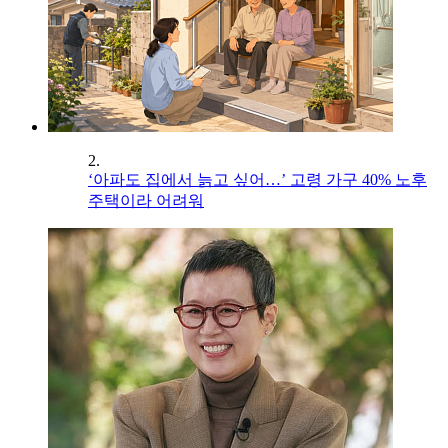
2.
‘아파도 집에서 늙고 싶어…’ 고령 가구 40% 노후
주택이라 어려워