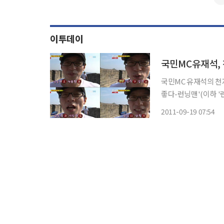
이투데이
국민MC유재석, 
국민MC 유재석의 천자문 실력이 시
좋다-런닝맨'(이하 
들의 고군분투기가 전파를 탔다. 두 번째 미션은 천자문을 이
2011-09-19 07:54
늘천 땅지 검을현 누