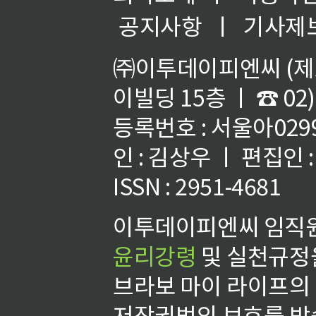
공지사항
ㅣ
기사제
㈜이투데이피엔씨 (제호
이빌딩 15층 ㅣ ☎ 02)
등록번호 : 서울아02992
인 : 김상우 ㅣ 편집인
ISSN : 2951-4681
이투데이피엔씨 임직원
윤리강령
및 실천규정을
브라보 마이 라이프의
저작권법의 보호를 받