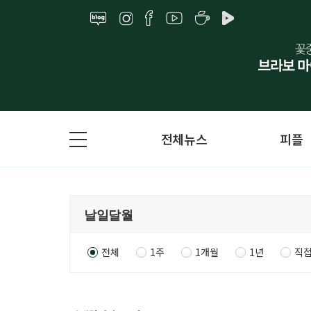
전체뉴스
피플
전체
1주
1개월
1년
직