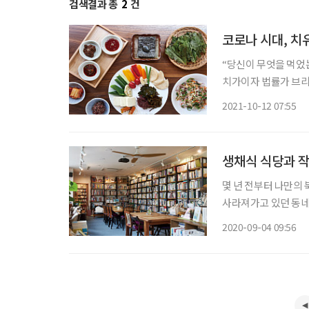
검색결과 총
2
건
코로나 시대, 치
“당신이 무엇을 먹었는지
치가이자 법률가 브리야
예찬’)에 나오는 유명
2021-10-12 07:55
생채식 식당과 작
몇 년 전부터 나만의
사라져가고 있던 동네
에 앉아 차 한 잔 마
2020-09-04 09:56