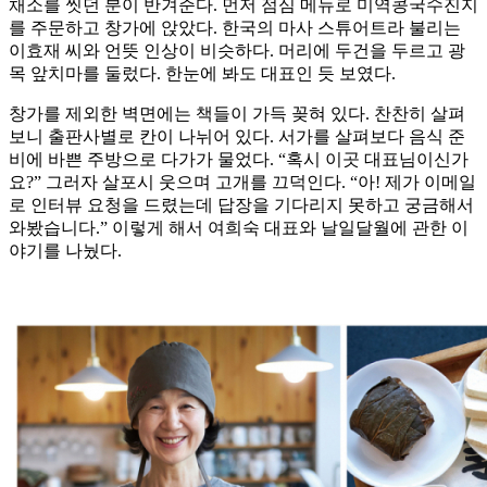
채소를 씻던 분이 반겨준다. 먼저 점심 메뉴로 미역콩국수진지
를 주문하고 창가에 앉았다. 한국의 마사 스튜어트라 불리는
이효재 씨와 언뜻 인상이 비슷하다. 머리에 두건을 두르고 광
목 앞치마를 둘렀다. 한눈에 봐도 대표인 듯 보였다.
창가를 제외한 벽면에는 책들이 가득 꽂혀 있다. 찬찬히 살펴
보니 출판사별로 칸이 나뉘어 있다. 서가를 살펴보다 음식 준
비에 바쁜 주방으로 다가가 물었다. “혹시 이곳 대표님이신가
요?” 그러자 살포시 웃으며 고개를 끄덕인다. “아! 제가 이메일
로 인터뷰 요청을 드렸는데 답장을 기다리지 못하고 궁금해서
와봤습니다.” 이렇게 해서 여희숙 대표와 날일달월에 관한 이
야기를 나눴다.