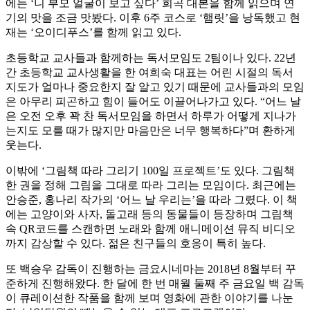
에는 ‘니 부모 얼굴이 보고 싶다’ 희곡 대본을 함께 읽으며 연
기의 맛을 조금 맛봤다. 이후 6주 코스로 ‘햄릿’을 낭독했고 현
재는 ‘오이디푸스’를 함께 읽고 있다.
초등학교 교사들과 함께하는 독서모임도 2팀이나 있다. 22년
간 초등학교 교사생활을 한 여희숙 대표는 어린 시절의 독서
지도가 얼마나 중요한지 잘 알고 있기 때문에 교사들과의 모임
은 아무리 피곤하고 힘이 들어도 이끌어나가고 있다. “어느 날
은 오전 오후 꽉 찬 독서모임을 하면서 하루가 어떻게 지나가
는지도 모를 때가 많지만 마음만은 너무 행복하다”며 환하게
웃는다.
이밖에 ‘그림책 따라 그리기 100일 프로젝트’도 있다. 그림책
한 권을 정해 그림을 그대로 따라 그리는 모임이다. 최근에는
안승준, 홍나리 작가의 ‘어느 날 우리는’을 따라 그렸다. 이 책
에는 고양이와 사자, 돌고래 등의 동물들이 등장하며 그림책
속 QR코드를 스캔하면 노래와 함께 애니메이션 뮤직 비디오
까지 감상할 수 있다. 젊은 친구들의 호응이 특히 높다.
또 백승우 감독이 진행하는 금요시네마는 2018년 8월부터 꾸
준하게 진행해왔다. 한 달에 한 번 매월 둘째 주 금요일 백 감독
이 큐레이션한 작품을 함께 보며 영화에 관한 이야기를 나눈