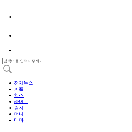
전체뉴스
피플
헬스
라이프
컬처
머니
테마