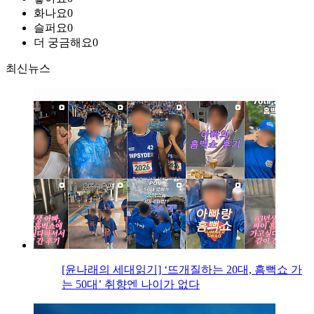
화나요
0
슬퍼요
0
더 궁금해요
0
최신뉴스
[윤나래의 세대읽기] ‘뜨개질하는 20대, 흠뻑쇼 가
는 50대’ 취향엔 나이가 없다