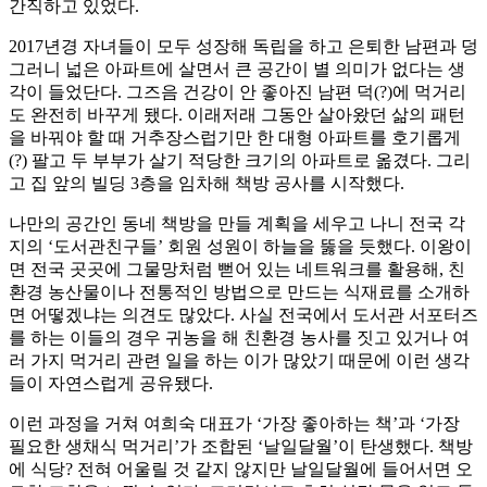
간직하고 있었다.
2017년경 자녀들이 모두 성장해 독립을 하고 은퇴한 남편과 덩
그러니 넓은 아파트에 살면서 큰 공간이 별 의미가 없다는 생
각이 들었단다. 그즈음 건강이 안 좋아진 남편 덕(?)에 먹거리
도 완전히 바꾸게 됐다. 이래저래 그동안 살아왔던 삶의 패턴
을 바꿔야 할 때 거추장스럽기만 한 대형 아파트를 호기롭게
(?) 팔고 두 부부가 살기 적당한 크기의 아파트로 옮겼다. 그리
고 집 앞의 빌딩 3층을 임차해 책방 공사를 시작했다.
나만의 공간인 동네 책방을 만들 계획을 세우고 나니 전국 각
지의 ‘도서관친구들’ 회원 성원이 하늘을 뚫을 듯했다. 이왕이
면 전국 곳곳에 그물망처럼 뻗어 있는 네트워크를 활용해, 친
환경 농산물이나 전통적인 방법으로 만드는 식재료를 소개하
면 어떻겠냐는 의견도 많았다. 사실 전국에서 도서관 서포터즈
를 하는 이들의 경우 귀농을 해 친환경 농사를 짓고 있거나 여
러 가지 먹거리 관련 일을 하는 이가 많았기 때문에 이런 생각
들이 자연스럽게 공유됐다.
이런 과정을 거쳐 여희숙 대표가 ‘가장 좋아하는 책’과 ‘가장
필요한 생채식 먹거리’가 조합된 ‘날일달월’이 탄생했다. 책방
에 식당? 전혀 어울릴 것 같지 않지만 날일달월에 들어서면 오