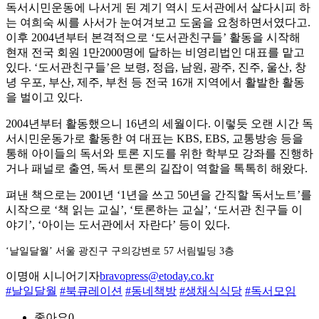
독서시민운동에 나서게 된 계기 역시 도서관에서 살다시피 하
는 여희숙 씨를 사서가 눈여겨보고 도움을 요청하면서였다고.
이후 2004년부터 본격적으로 ‘도서관친구들’ 활동을 시작해
현재 전국 회원 1만2000명에 달하는 비영리법인 대표를 맡고
있다. ‘도서관친구들’은 보령, 정읍, 남원, 광주, 진주, 울산, 창
녕 우포, 부산, 제주, 부천 등 전국 16개 지역에서 활발한 활동
을 벌이고 있다.
2004년부터 활동했으니 16년의 세월이다. 이렇듯 오랜 시간 독
서시민운동가로 활동한 여 대표는 KBS, EBS, 교통방송 등을
통해 아이들의 독서와 토론 지도를 위한 학부모 강좌를 진행하
거나 패널로 출연, 독서 토론의 길잡이 역할을 톡톡히 해왔다.
펴낸 책으로는 2001년 ‘1년을 쓰고 50년을 간직할 독서노트’를
시작으로 ‘책 읽는 교실’, ‘토론하는 교실’, ‘도서관 친구들 이
야기’, ‘아이는 도서관에서 자란다’ 등이 있다.
‘날일달월’ 서울 광진구 구의강변로 57 서림빌딩 3층
이명애 시니어기자
bravopress@etoday.co.kr
#날일달월
#북큐레이션
#동네책방
#생채식식당
#독서모임
좋아요
0