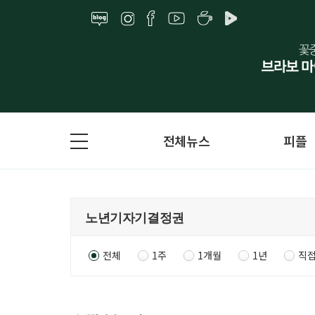
전체뉴스
피플
전체
1주
1개월
1년
직