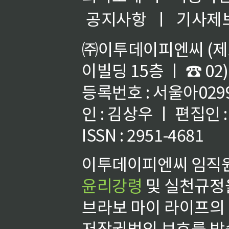
공지사항
ㅣ
기사제
㈜이투데이피엔씨 (제호
이빌딩 15층 ㅣ ☎ 02)
등록번호 : 서울아02992
인 : 김상우 ㅣ 편집인
ISSN : 2951-4681
이투데이피엔씨 임직원
윤리강령
및 실천규정을
브라보 마이 라이프의
저작권법의 보호를 받