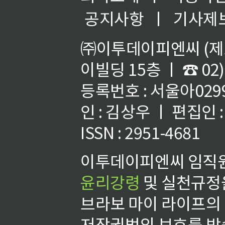
공지사항
ㅣ
기사제
㈜이투데이피엔씨 (제호
이빌딩 15층 ㅣ ☎ 02)
등록번호 : 서울아02992
인 : 김상우 ㅣ 편집인
ISSN : 2951-4681
이투데이피엔씨 임직원
윤리강령
및 실천규정을
브라보 마이 라이프의
저작권법의 보호를 받