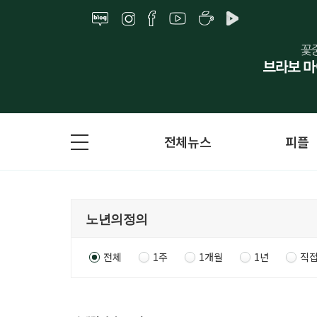
전체뉴스
피플
전체
1주
1개월
1년
직