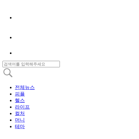
전체뉴스
피플
헬스
라이프
컬처
머니
테마