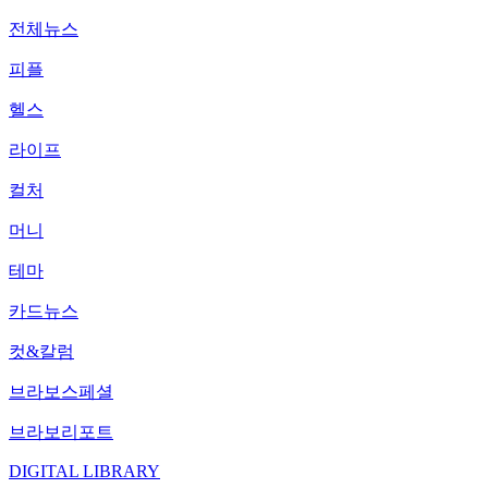
전체뉴스
피플
헬스
라이프
컬처
머니
테마
카드뉴스
컷&칼럼
브라보스페셜
브라보리포트
DIGITAL LIBRARY