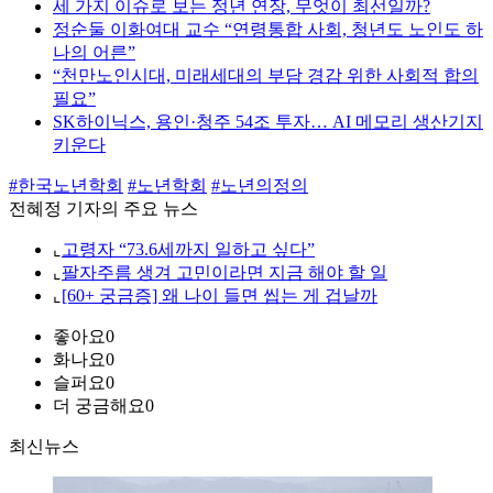
세 가지 이슈로 보는 정년 연장, 무엇이 최선일까?
정순둘 이화여대 교수 “연령통합 사회, 청년도 노인도 하
나의 어른”
“천만노인시대, 미래세대의 부담 경감 위한 사회적 합의
필요”
SK하이닉스, 용인·청주 54조 투자… AI 메모리 생산기지
키운다
#한국노년학회
#노년학회
#노년의정의
전혜정 기자의 주요 뉴스
⌞
고령자 “73.6세까지 일하고 싶다”
⌞
팔자주름 생겨 고민이라면 지금 해야 할 일
⌞
[60+ 궁금증] 왜 나이 들면 씹는 게 겁날까
좋아요
0
화나요
0
슬퍼요
0
더 궁금해요
0
최신뉴스