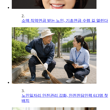
2.
소액 직역연금 받는 노인, 기초연금 수령 길 열린다
3.
노인일자리 안전관리 강화, 안전전담인력 613명 첫
배치