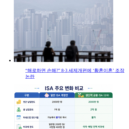
“해로하면 손해?” 8·3 세제개편에 ‘황혼이혼’ 조장
논란