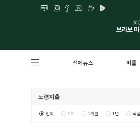
전체뉴스
피플
전체
1주
1개월
1년
직