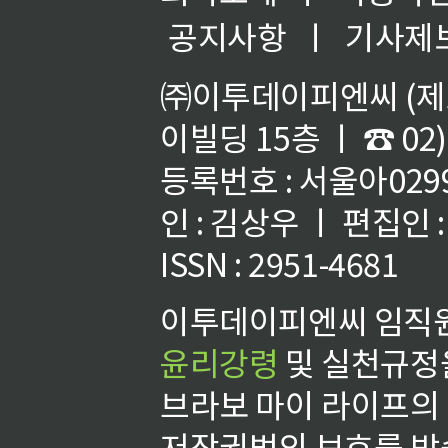
공지사항
ㅣ
기사제
㈜이투데이피엔씨 (제호
이빌딩 15층 ㅣ ☎ 02)
등록번호 : 서울아02992
인 : 김상우 ㅣ 편집인
ISSN : 2951-4681
이투데이피엔씨 임직원
윤리강령
및 실천규정을
브라보 마이 라이프의
저작권법의 보호를 받