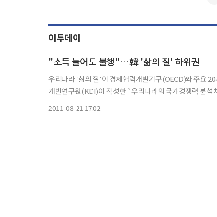
이투데이
"소득 늘어도 불행"…韓 '삶의 질' 하위권
우리나라 '삶의 질'이 경제협력개발기구(OECD)와 주요 20개국(G
개발연구원(KDI)이 작성한 `우리나라의 국가경쟁력 분석체계
우리나라의 삶의 질 지표는 OECD와 G20 회원국 39개국 
2011-08-21 17:02