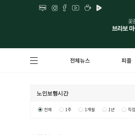
전체뉴스
피플
전체
1주
1개월
1년
직