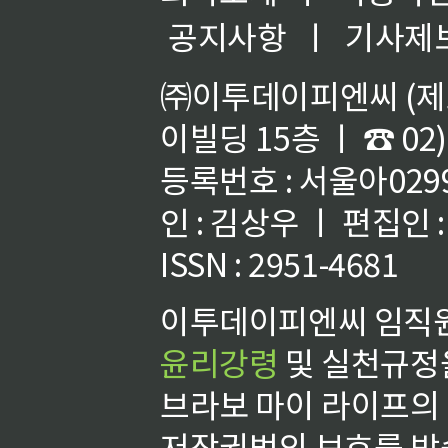
공지사항
ㅣ
기사제
㈜이투데이피엔씨 (제호
이빌딩 15층 ㅣ ☎ 02)
등록번호 : 서울아02992
인 : 김상우 ㅣ 편집인
ISSN : 2951-4681
이투데이피엔씨 임직원
윤리강령
및 실천규정을
브라보 마이 라이프의
저작권법의 보호를 받