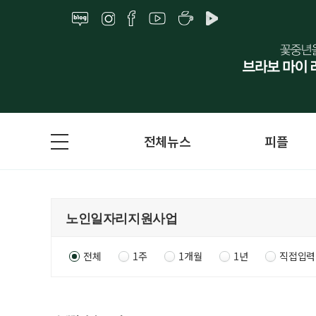
전체뉴스
피플
전체
1주
1개월
1년
직접입력