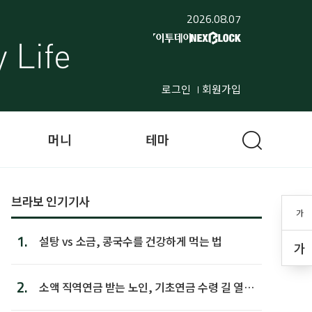
2026.08.07
로그인
회원가입
머니
테마
브라보 인기기사
가
1.
설탕 vs 소금, 콩국수를 건강하게 먹는 법
가
2.
소액 직역연금 받는 노인, 기초연금 수령 길 열린
다