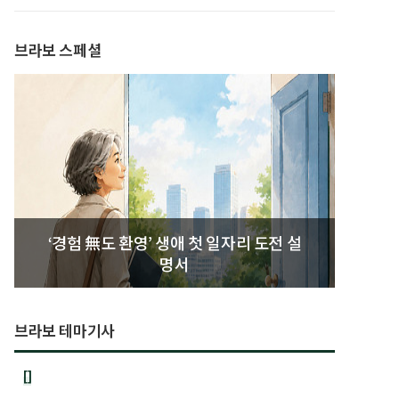
발간
브라보 스페셜
‘경험 無도 환영’ 생애 첫 일자리 도전 설
명서
브라보 테마기사
[]