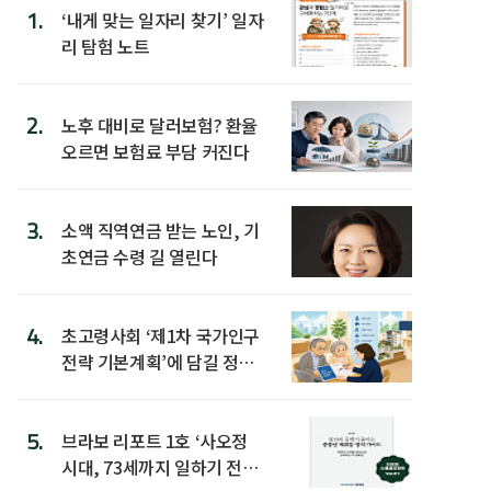
1.
‘내게 맞는 일자리 찾기’ 일자
리 탐험 노트
2.
노후 대비로 달러보험? 환율
오르면 보험료 부담 커진다
3.
소액 직역연금 받는 노인, 기
초연금 수령 길 열린다
4.
초고령사회 ‘제1차 국가인구
전략 기본계획’에 담길 정책
은
5.
브라보 리포트 1호 ‘사오정
시대, 73세까지 일하기 전략’