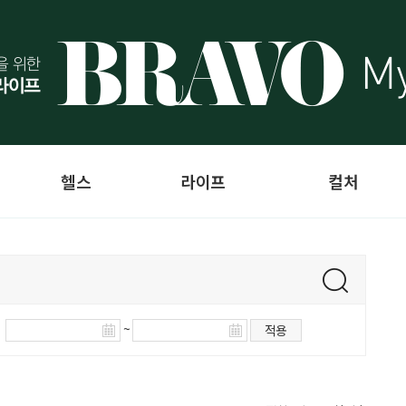
헬스
라이프
컬처
~
적용