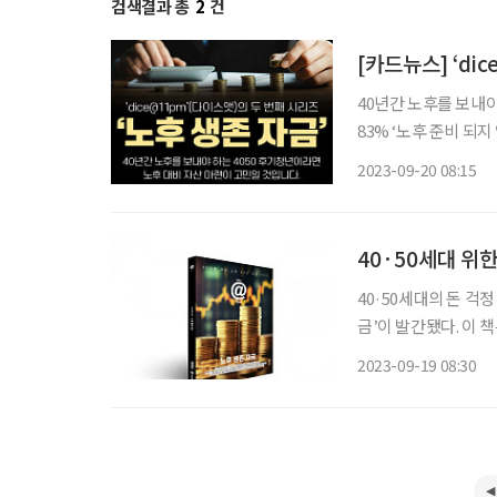
검색결과 총
2
건
[카드뉴스] ‘di
40년간 노후를 보내야
83% ‘노후 준비 되
묶여있는데다 연금 준비도 미흡한 상황입니다
2023-09-20 08:15
비해
40·50세대 위한
40·50세대의 돈 걱정
금’이 발간됐다. 이 책은 시니어 매거진 ‘브라보 마이 라이프’가 40·50세대를 위해 기획한 콘
텐츠 큐레이션 매거진 시리즈 ‘d
2023-09-19 08:30
사회 진입을 앞두고 긴