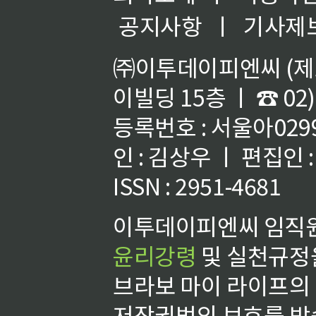
공지사항
ㅣ
기사제
㈜이투데이피엔씨 (제호
이빌딩 15층 ㅣ ☎ 02)
등록번호 : 서울아02992
인 : 김상우 ㅣ 편집인
ISSN : 2951-4681
이투데이피엔씨 임직원
윤리강령
및 실천규정을
브라보 마이 라이프의
저작권법의 보호를 받