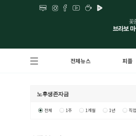
전체뉴스
피플
전체
1주
1개월
1년
직