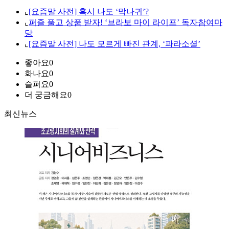
⌞
[요즘말 사전] 혹시 나도 ‘막나귀’?
⌞
퍼즐 풀고 상품 받자! ‘브라보 마이 라이프’ 독자참여마
당
⌞
[요즘말 사전] 나도 모르게 빠진 관계, ‘파라소셜’
좋아요
0
화나요
0
슬퍼요
0
더 궁금해요
0
최신뉴스