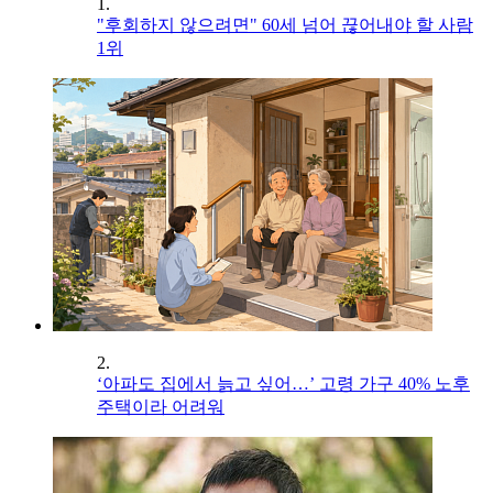
1.
"후회하지 않으려면" 60세 넘어 끊어내야 할 사람
1위
2.
‘아파도 집에서 늙고 싶어…’ 고령 가구 40% 노후
주택이라 어려워