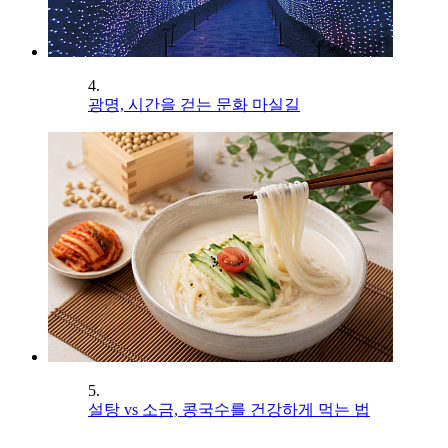
4.
광명, 시간을 걷는 문화 마실길
5.
설탕 vs 소금, 콩국수를 건강하게 먹는 법