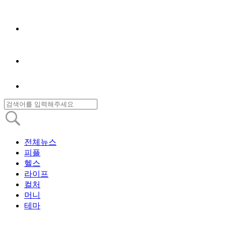
전체뉴스
피플
헬스
라이프
컬처
머니
테마