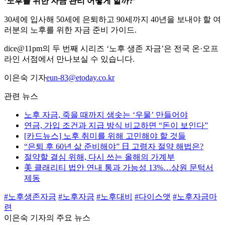
‘노후를 위한 자금 관리 어떻게 할까?’
30세에 입사해 50세에 은퇴하고 90세까지 40년을 보내야 할 여
러분의 노후를 위한 자금 준비 가이드.
dice@11pm의 두 번째 시리즈 ‘노후 생존 자금’은 전국 온·오프
라인 서점에서 만나보실 수 있습니다.
이은숙 기자
eun-83@etoday.co.kr
관련 뉴스
노후 자금, 죽을 때까지 샘솟는 ‘우물’ 만들어야
연금, 가입 조건과 지급 방식 비교하면 “돈이 보인다”
[카드뉴스] 노후 취미를 위해 고민해야 할 것들
“은퇴 후 60년 삶 준비해야” 日 고령자 절약 해법은?
절약할 결심 위해, 다시 쓰는 올해의 가계부
美 클래리티 법안 연내 통과 가능성 13%…상원 문턱서
제동
#노후생존자금
#노후자금
#노후대비
#다이스앳
#노후자금마
련
이은숙 기자의 주요 뉴스