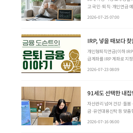
고 국민·퇴직·개인연금 
의 생활비’ 계산 중요 100세 시대를 맞아 은퇴를 앞둔 중장년층의 가장 큰 고민 중 하나는 ‘노
2026-07-25 07:00
후에 한 달에 얼마가 필요
IRP, 넣을 때보다 
개인형퇴직연금(이하 IRP)
급계좌를 IRP 계좌로 
작했다. 또 연말정산 세액공
2026-07-23 08:09
는 그저 목돈을 모아두는 
91세도 선택한 내집
자산관리 넘어 건강·돌봄
금·유언대용신탁 등 맞춤
한 서비스 제공 금융권에서 시니어의 니즈는 갈수록 다양해지고 있다. 지금 무엇이 필요한지
2026-07-16 06:00
정확히 파악하는 시니어가