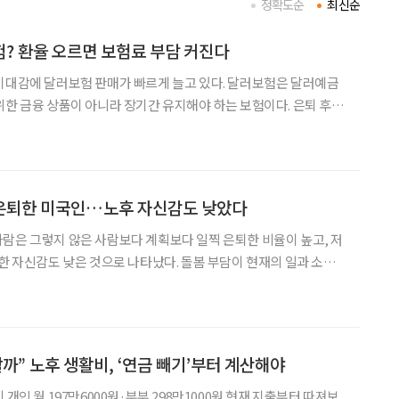
정확도순
최신순
? 환율 오르면 보험료 부담 커진다
기대감에 달러보험 판매가 빠르게 늘고 있다. 달러보험은 달러예금
위한 금융 상품이 아니라 장기간 유지해야 하는 보험이다. 은퇴 후 소
중장년층이라면 환율 상승에 따른 보험료 부담과 중도해지 손실 가
능성을 함께 살펴야 한다. 5일 보험연구원의 ‘고환율 국면의 달러보험 소비자 위
은퇴한 미국인…노후 자신감도 낮았다
람은 그렇지 않은 사람보다 계획보다 일찍 은퇴한 비율이 높고, 저
대한 자신감도 낮은 것으로 나타났다. 돌봄 부담이 현재의 일과 소득
있다는 분석이다. 미국 근로자급여연구소(EBRI)와
표한 ‘돌봄자와 은퇴: 2026년 은퇴신뢰도조사 결
까” 노후 생활비, ‘연금 빼기’부터 계산해야
 개인 월 197만6000원·부부 298만1000원 현재 지출부터 따져보