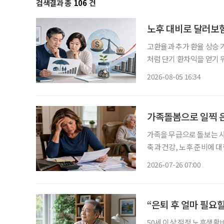
검색결과 총
106
건
노후 대비로 달러보험
고환율과 추가 환율 상승 
처럼 단기 환차익을 얻기 
득과 유동성이 줄어드는 
2026-08-05 16:34
가족돌봄으로 일찍 
가족을 무급으로 돌보는 사
축과 건강, 노후 준비에 
뿐 아니라 은퇴 이후의 생활까지 흔들 수 
2026-07-26 07:00
그린월드리서치가 22일 발
“은퇴 후 얼마 필요할
50세 이상 적정 노후생활비