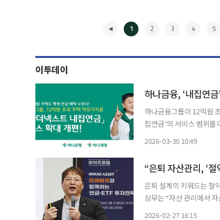
1
2
3
4
5
이투데이
하나금융, ‘내집연금
하나금융그룹이 12억원 초
집연금’의 서비스 범위를 다음 달
연금은 하나은행과 하나생명
2026-03-30 10:49
금을 지급받는 구조다. 공
◀
은퇴 설계의 키워드는 절
상무는 “자산 관리에서 자신
꿀 수 있다”고 강조했다. 김 상무는 27일 서울 강남구 건설회관에서 이투데이 주최로 열린 ‘미
2026-02-27 16:15