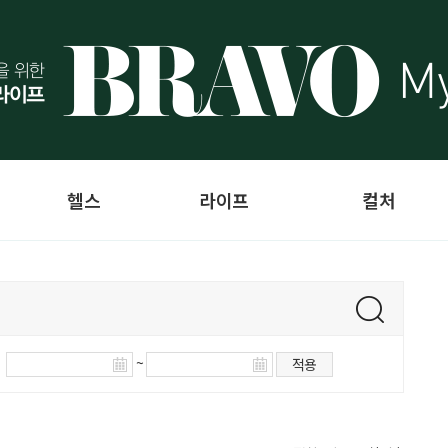
헬스
라이프
컬처
~
적용