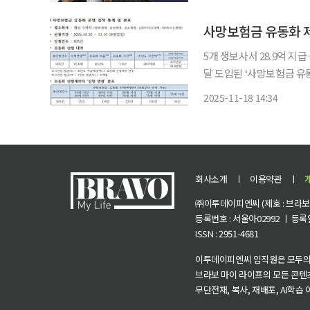
래에셋과 함께하는 연금·E
5개 생보사서 28.9억 지급
달 도입된 ‘사망보험금 유
18일 “생명보험 5개사가 
2025-11-18 14:34
다. 초년도 지급액은 28억
회사소개
ㅣ
이용약관
ㅣ
㈜이투데이피엔씨 (제호 : 브라보 마
등록번호 : 서울아02992 ㅣ 등록일자
ISSN : 2951-4681
이투데이피엔씨 임직원은 모두의
브라보 마이 라이프의 모든 콘텐
무단전재, 복사, 재배포, AI학습