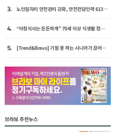
3.
노인일자리 안전관리 강화, 안전전담인력 613명
첫 배치
4.
“아침식사는 든든하게” 70세 이상 식생활 점수
가장 높아
5.
[Trend&Bravo] 거절 못 하는 시니어가 끊어야
할 행동 5
브라보 추천뉴스