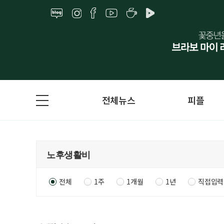
전체뉴스
피플
전체
1주
1개월
1년
직접입력