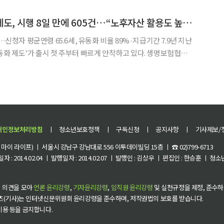
TF 투자전략’ 세미나에 참여해 연금 자산관리 방
사망보험금 유동화 제도, 시행 8일 만에 605건…“노후자산 활용도 높였다”
…신청자 평균연령 65.6세, 유동화 비율 89%·지급기간 7.9년 지난
동화 제도’가 출시 첫 주부터 빠르게 안착하고 있다. 생명보험협회는
해당 제도를 시행한 뒤 8영업일 동안 총 605건이 접수됐다”고 밝혔
9000만 원으로, 1건당 평균 지급액
개인정보처리방침
ㅣ
청소년보호정책
ㅣ
구독신청
ㅣ
공지사항
ㅣ
기사제보/
이 라이프) ㅣ 서울시 강남구 강남대로 556 이투데이빌딩 15층 ㅣ ☎ 02)799-6713
 : 2014.02.04 ㅣ 발행일자 : 2014.02.07 ㅣ 발행인 : 김상우 ㅣ 편집인 : 한승훈 ㅣ
 의견을 모아
언론 윤리강령
,
기자윤리강령
,
임직원 윤리강령
및 실천규정을 제정, 준수하
츠(기사)는 인터넷신문위원회 윤리강령을 준수하며, 저작권법의 보호를 받습니다.
 이용 등을 금지합니다.