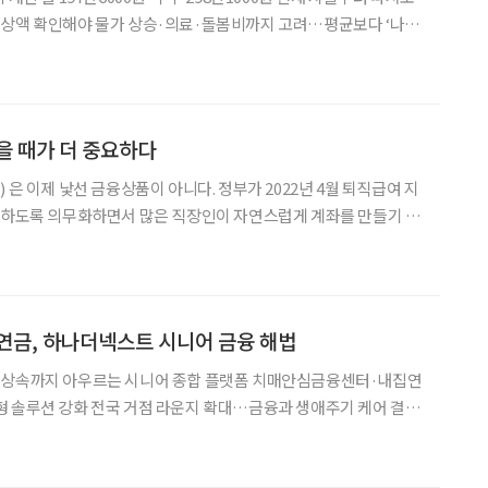
예상액 확인해야 물가 상승·의료·돌봄비까지 고려…평균보다 ‘나만
할까’다. 막연히 일정한 금액을 노후자금으
찾을 때가 더 중요하다
 은 이제 낯선 금융상품이 아니다. 정부가 2022년 4월 퇴직급여 지
지정하도록 의무화하면서 많은 직장인이 자연스럽게 계좌를 만들기 시
제를 위해 계좌를 열고 매년 일정 금액을 넣기도 했다. 하지만 IRP
통장이 아니다. 언젠가는 은퇴 후 생활비로 꺼내 써야
연금, 하나더넥스트 시니어 금융 해법
·상속까지 아우르는 시니어 종합 플랫폼 치매안심금융센터·내집연
형 솔루션 강화 전국 거점 라운지 확대…금융과 생애주기 케어 결합
 늘어나면서 금융권에 요구하는 서비스도 한층 세분화됐다. 자산관