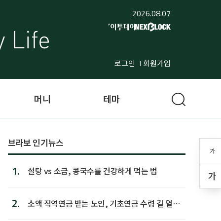
2026.08.07
로그인
회원가입
머니
테마
브라보 인기뉴스
가
1.
설탕 vs 소금, 콩국수를 건강하게 먹는 법
가
2.
소액 직역연금 받는 노인, 기초연금 수령 길 열린
다