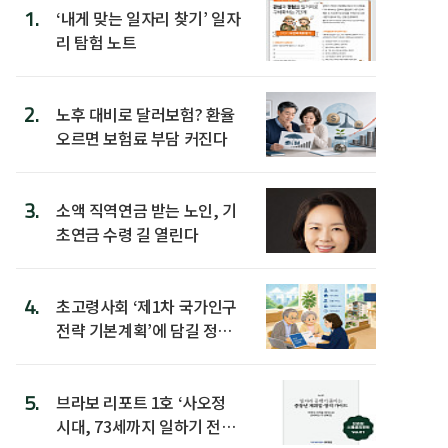
1.
‘내게 맞는 일자리 찾기’ 일자
리 탐험 노트
2.
노후 대비로 달러보험? 환율
오르면 보험료 부담 커진다
3.
소액 직역연금 받는 노인, 기
초연금 수령 길 열린다
4.
초고령사회 ‘제1차 국가인구
전략 기본계획’에 담길 정책
은
5.
브라보 리포트 1호 ‘사오정
시대, 73세까지 일하기 전략’