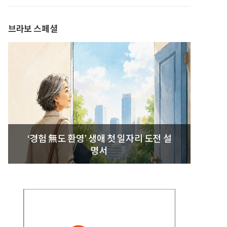
발간
브라보 스페셜
‘경험 無도 환영’ 생애 첫 일자리 도전 설
명서