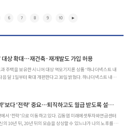
6
7
8
9
10
’ 대상 확대⋯재건축·재개발도 가입 허용
과 주택을 보유한 시니어 대상 역모기지론 상품 ‘하나더넥스트 내
 1일부터 확대 개편한다고 30일 밝혔다. 하나더넥스트 내집
이 공동 개발한 상품으로, 고객이 보유 주택을 신탁한 뒤 매월 연
시가격 12억원을 초과하는 주택을 대상으로 하는 민간형 주택연
▶
“은퇴 자산관리, ‘절약’보다 ‘전략’ 중요⋯퇴직하고도 월급 받도록 설계해야” [와이즈포럼]
약에서 ‘전략’으로 이동하고 있다. 김동엽 미래에셋투자와연금센터
의 10년 뒤, 20년 뒤의 모습을 상상할 수 있느냐가 나의 노후를 바