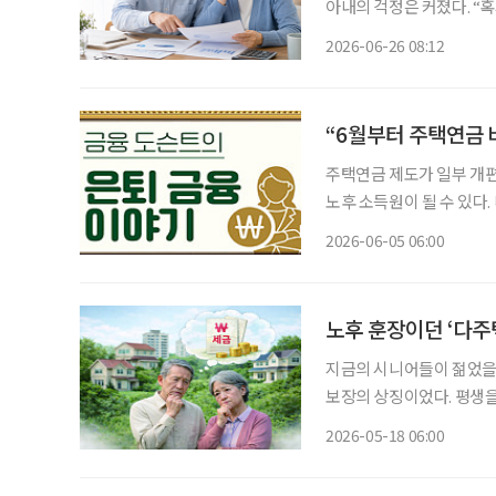
아내의 걱정은 커졌다. “혹시 남편이 먼저 세상을 떠나면 앞으로 생활비는 어떻게 하지?” 노
후를 준비하면서 매달 연금
2026-06-26 08:12
상을 떠난 뒤 남은 가족이
“6월부터 주택연금 
주택연금 제도가 일부 개편
노후 소득원이 될 수 있다.
만으로 생활비를 충당하기
2026-06-05 06:00
단으로 꼽힌다. 6월 1일
노후 훈장이던 ‘다주택
지금의 시니어들이 젊었을 
보장의 상징이었다. 평생
재테크 수단을 넘어, 은퇴 
2026-05-18 06:00
든든했던 훈장이 감당하기 