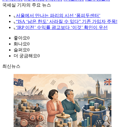
국세실 기자의 주요 뉴스
⌞
서울에서 만나는 파리의 시선 ‘퐁피두센터’
⌞
“ISA ‘남은 한도’ 사라질 수 있다” 기존 가입자 주목!
⌞
‘IRP 이전’ 수익률 광고보다 ‘이것’ 확인이 우선
좋아요
0
화나요
0
슬퍼요
0
더 궁금해요
0
최신뉴스