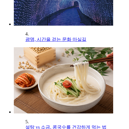
4.
광명, 시간을 걷는 문화 마실길
5.
설탕 vs 소금, 콩국수를 건강하게 먹는 법