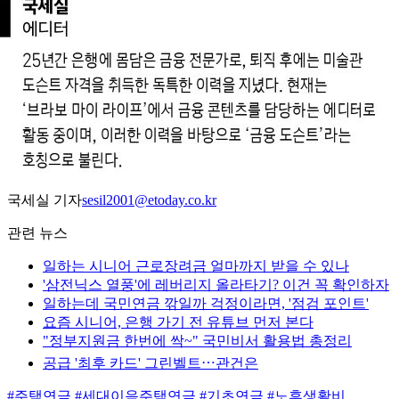
국세실 기자
sesil2001@etoday.co.kr
관련 뉴스
일하는 시니어 근로장려금 얼마까지 받을 수 있나
'삼전닉스 열풍'에 레버리지 올라타기? 이건 꼭 확인하자
일하는데 국민연금 깎일까 걱정이라면, '점검 포인트'
요즘 시니어, 은행 가기 전 유튜브 먼저 본다
"정부지원금 한번에 싹~" 국민비서 활용법 총정리
공급 '최후 카드' 그린벨트⋯관건은
#주택연금
#세대이음주택연금
#기초연금
#노후생활비