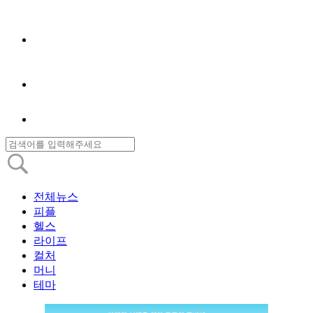
전체뉴스
피플
헬스
라이프
컬처
머니
테마