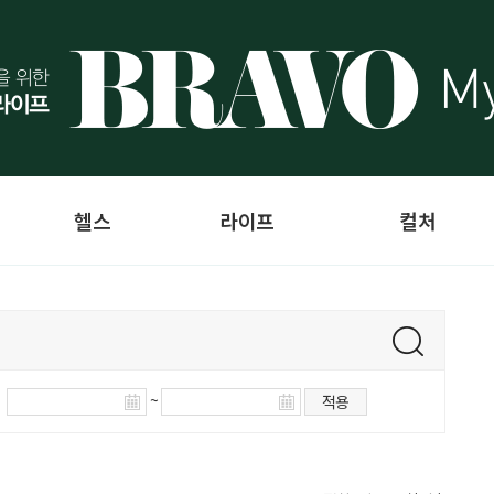
헬스
라이프
컬처
~
적용