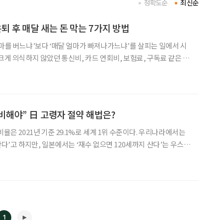
정확도순
최신순
 은퇴 후 매달 새는 돈 막는 7가지 방법
얼마를 버느냐’보다 ‘매달 얼마가 빠져나가느냐’를 살피는 일에서 시
크게 의식하지 않았던 통신비, 카드 연회비, 보험료, 구독료 같은 지
수 있다. 문제는 이런 지출이 대부분 자동이체나
이다. 한 달에 몇천 원, 몇
준비해야” 日 고령자 절약 해법은?
비율은 2021년 기준 29.1%로 세계 1위 수준이다. 우리나라에서는
산다’고 하지만, 일본에서는 ‘재수 없으면 120세까지 산다’는 우스갯
일을 하다 은퇴해도 120세까지 산다면 60년의 노후를 준비해야 한
 과거에 비해 젊어졌다고는 하지만, 수입은
1