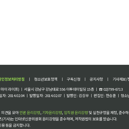
개인정보처리방침
ㅣ
청소년보호정책
ㅣ
구독신청
ㅣ
공지사항
ㅣ
기사제보/
이 라이프) ㅣ 서울시 강남구 강남대로 556 이투데이빌딩 15층 ㅣ ☎ 02)799-6713
 : 2014.02.04 ㅣ 발행일자 : 2014.02.07 ㅣ 발행인 : 김상우 ㅣ 편집인 : 한승훈 ㅣ
 의견을 모아
언론 윤리강령
,
기자윤리강령
,
임직원 윤리강령
및 실천규정을 제정, 준수하
츠(기사)는 인터넷신문위원회 윤리강령을 준수하며, 저작권법의 보호를 받습니다.
 이용 등을 금지합니다.