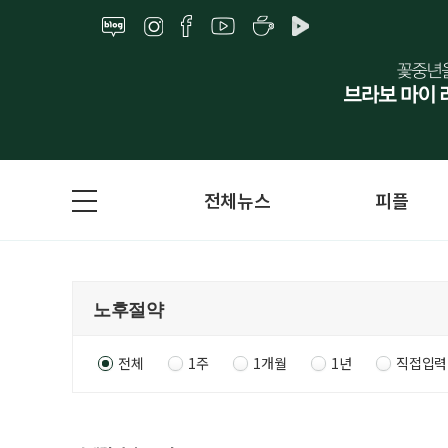
전체뉴스
피플
전체
1주
1개월
1년
직접입력