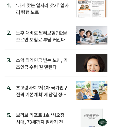
1.
‘내게 맞는 일자리 찾기’ 일자
리 탐험 노트
2.
노후 대비로 달러보험? 환율
오르면 보험료 부담 커진다
3.
소액 직역연금 받는 노인, 기
초연금 수령 길 열린다
4.
초고령사회 ‘제1차 국가인구
전략 기본계획’에 담길 정책
은
5.
브라보 리포트 1호 ‘사오정
시대, 73세까지 일하기 전략’