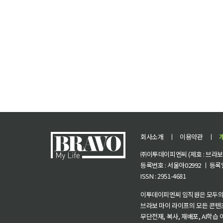
회사소개
ㅣ
이용약관
ㅣ
㈜이투데이피엔씨 (제호 : 브라보 마
등록번호 : 서울아02992 ㅣ 등록일자
ISSN : 2951-4681
이투데이피엔씨 임직원은 모두의
브라보 마이 라이프의 모든 콘텐
무단전재, 복사, 재배포, AI학습