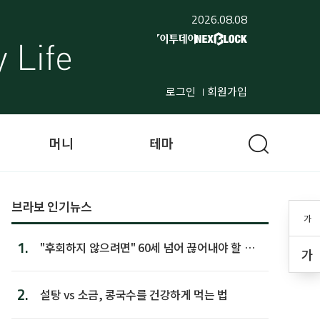
2026.08.08
로그인
회원가입
머니
테마
브라보 인기뉴스
가
1.
"후회하지 않으려면" 60세 넘어 끊어내야 할 사
가
람 1위
2.
설탕 vs 소금, 콩국수를 건강하게 먹는 법