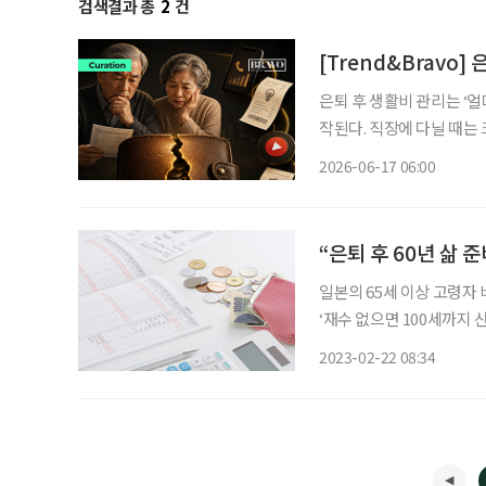
검색결과 총
2
건
[Trend&Bravo]
은퇴 후 생활비 관리는 ‘
작된다. 직장에 다닐 때는 
출도 은퇴 이후에는 고정비 부담으로 다가올 
2026-06-17 06:00
카드 결제로 빠져나간다는 점
“은퇴 후 60년 삶 
일본의 65세 이상 고령자 
‘재수 없으면 100세까지 
소리가 나온다. 60세까지 
2023-02-22 08:34
다. 아무리 요즘 노인들이