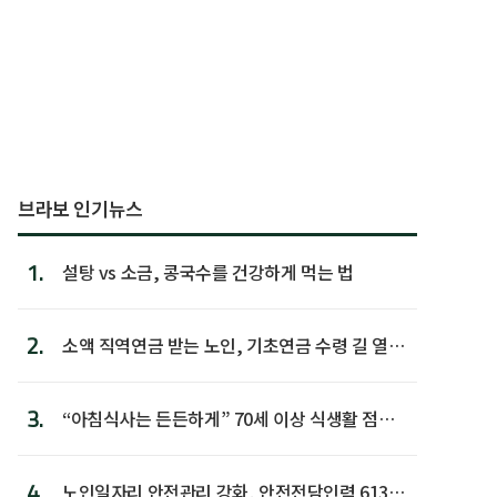
브라보 인기뉴스
1.
설탕 vs 소금, 콩국수를 건강하게 먹는 법
2.
소액 직역연금 받는 노인, 기초연금 수령 길 열린
다
3.
“아침식사는 든든하게” 70세 이상 식생활 점수
가장 높아
4.
노인일자리 안전관리 강화, 안전전담인력 613명