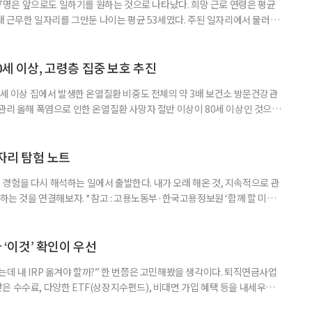
중 7명은 앞으로도 일하기를 원하는 것으로 나타났다. 희망 근로 연령은 평균
오래 근무한 일자리를 그만둔 나이는 평균 53세였다. 주된 일자리에서 물러난
의 현실이 통계로 확인됐다. 고령층 취업자 1012만 5000명 국가데이터
제활동인구조사 고령층 부가조사 결과’에 따르면 55~79세 인구는 1701만
 증가했다. 15세 이상 인구에서 차지하는 비중은
0세 이상, 고령층 집중 보호 추진
0세 이상 집에서 발생한 온열질환 비중도 전체의 약 3배 보건소 방문건강관
 관리 올해 폭염으로 인한 온열질환 사망자 절반 이상이 80세 이상인 것으로
 방문건강관리사업을 통해 80세 이상 고령자 보호를 추진한다. 6일 복지부
까지 질병관리청으로 신고된 온열질환자는 총 2441명으로 이 중 65세 이상
이상은 300명(12.3%)으로 집계됐다. 연령별 환자 수
일자리 탐험 노트
경험을 다시 해석하는 일에서 출발한다. 내가 오래 해온 것, 지속적으로 관
 하는 것을 연결해보자. *참고 : 고용노동부·한국고용정보원 ‘함께 할 미래
브라보 마이 라이프’ 재구성. STEP 1. 내 안의 재료 찾기 1. 무엇을 바꾸고
뀌면 좋겠다’고 느낀 일은? 1._______________
__________ ▷ 그중 내가 직접 해볼 만
다 ‘이것’ 확인이 우선
데 내 IRP 옮겨야 할까?” 한 번쯤은 고민해봤을 생각이다. 퇴직연금사업
은 수수료, 다양한 ETF(상장지수펀드), 비대면 가입 혜택 등을 내세우며
 높다고 해서 무조건 옮기는 것만이 정답은 아니다. 퇴직연금은 오랜 기간