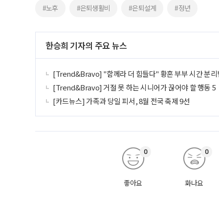
#노후
#은퇴생활비
#은퇴설계
#정년
한승희 기자의 주요 뉴스
[Trend&Bravo] "함께라 더 힘들다" 황혼 부부 시간 분리
[Trend&Bravo] 거절 못 하는 시니어가 끊어야 할 행동 5
[카드뉴스] 가족과 당일 피서, 8월 전국 축제 9선
0
0
좋아요
화나요