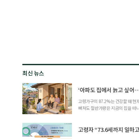
최신 뉴스
‘아파도 집에서 늙고 싶어…
고령가구의 87.2%는 건강할 때 현
빠져도 절반가량은 지금의 집을 떠나
공급에 무게가 실려 있다. 통합돌봄
지원 체계를 구축해야 한다는 제언이 
여름호에 실린 ‘통합돌봄 시행에 따른
고령자 “73.6세까지 일하고