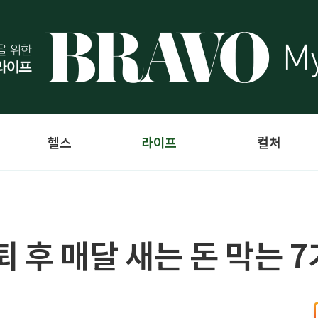
헬스
라이프
컬처
 은퇴 후 매달 새는 돈 막는 