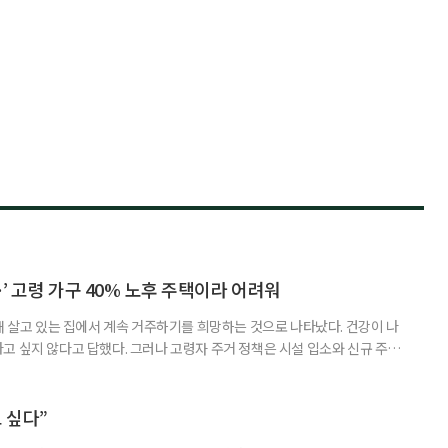
’ 고령 가구 40% 노후 주택이라 어려워
재 살고 있는 집에서 계속 거주하기를 희망하는 것으로 나타났다. 건강이 나
고 싶지 않다고 답했다. 그러나 고령자 주거 정책은 시설 입소와 신규 주택
 시행을 계기로 집수리부터 퇴원 후 임시 거처, 방문 돌봄까지 연결하는 주거
나왔다. 6일 건축공간연구원(AURI)이 발간한 ‘건축과 도시 공간’ 2026년
 고령자 주거-돌봄 협업 체계 구축 방안’ 보고서는 고
 싶다”