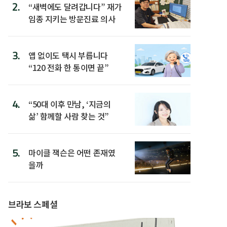
2.
“새벽에도 달려갑니다” 재가
임종 지키는 방문진료 의사
3.
앱 없이도 택시 부릅니다
“120 전화 한 통이면 끝”
4.
“50대 이후 만남, ‘지금의
삶’ 함께할 사람 찾는 것”
5.
마이클 잭슨은 어떤 존재였
을까
브라보 스페셜