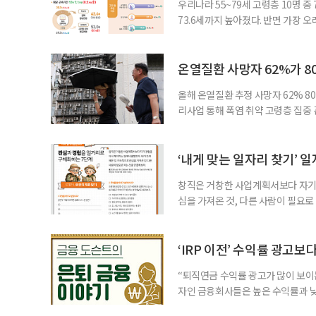
우리나라 55~79세 고령층 10명 
73.6세까지 높아졌다. 반면 가장 
뒤에도 상당 기간 일해야 하는 고령층
처가 5일 발표한 ‘2026년 5월 경
7000명으로, 1년 전보다 57만 명
온열질환 사망자 62%가 8
올해 온열질환 추정 사망자 62% 8
리사업 통해 폭염 취약 고령층 집중
나타났다. 이에 정부가 전국 보건소
에 따르면 5월 15일부터 이달 4일
고령층은 825명(33.8%), 80세 
‘내게 맞는 일자리 찾기’ 
창직은 거창한 사업계획서보다 자기 
심을 가져온 것, 다른 사람이 필요로
for 5060 창직사례집’을 바탕으로 ‘
싶었나요? ▷ 내가 살아오며 ‘이렇게 바
2._______________ 3._____
‘IRP 이전’ 수익률 광고보
“퇴직연금 수익률 광고가 많이 보이는
자인 금융회사들은 높은 수익률과 낮
가입자를 유치한다. 하지만 수익률이