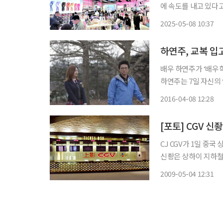
에 속도를 내고 있다고 8일 밝혔다. 젝시믹스는 지난달 
있는 웬링 인타임 쇼
2025-05-08 10:37
하연주, 교복 입
배우 하연주가 ‘배우
하연주는 7일 자신의
한 장의 사진을 게재했다. 공개된 사진 속에는 교복을 입은 하연주와 박신양의
2016-04-08 12:28
다. 특히 두 사람은 
[포토] CGV 신
CJ CGV가 1일 중국 
신좡은 상하이 지하철 
카이몰’이 있어 편의성과 접근성도 높다. CGV신
2009-05-04 12:31
갖췄다. VIP고객을 위