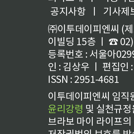
공지사항
ㅣ
기사제
㈜이투데이피엔씨 (제호
이빌딩 15층 ㅣ ☎ 02)
등록번호 : 서울아02992
인 : 김상우 ㅣ 편집인
ISSN : 2951-4681
이투데이피엔씨 임직원
윤리강령
및 실천규정을
브라보 마이 라이프의
저작권법의 보호를 받