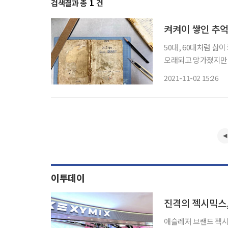
검색결과 총
1
건
켜켜이 쌓인 추억
50대, 60대처럼 삶
오래되고 망가졌지만 
사용할 수 있도록 새로 탄
2021-11-02 15:26
다 떨어지고 부식된 
이투데이
진격의 젝시믹스,
애슬레저 브랜드 젝시