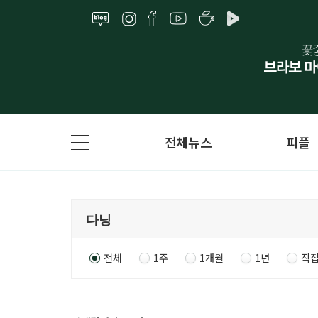
전체뉴스
피플
전체
1주
1개월
1년
직