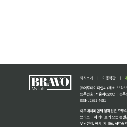
회사소개
ㅣ
이용약관
ㅣ
㈜이투데이피엔씨 (제호 : 브라보 마
등록번호 : 서울아02992 ㅣ 등록일자
ISSN : 2951-4681
이투데이피엔씨 임직원은 모두의
브라보 마이 라이프의 모든 콘텐
무단전재, 복사, 재배포, AI학습