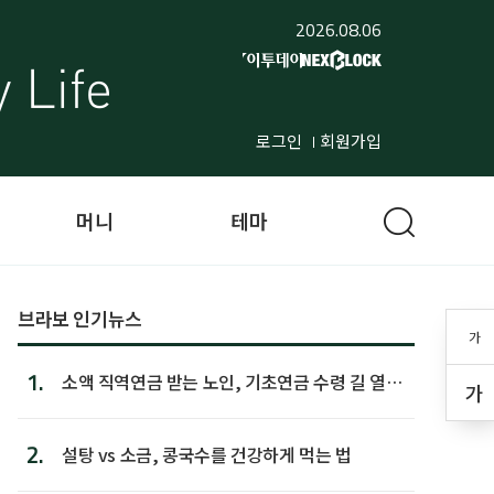
2026.08.06
로그인
회원가입
머니
테마
브라보 인기뉴스
가
1.
소액 직역연금 받는 노인, 기초연금 수령 길 열린
가
다
2.
설탕 vs 소금, 콩국수를 건강하게 먹는 법