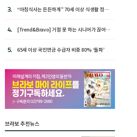
3.
“아침식사는 든든하게” 70세 이상 식생활 점수
가장 높아
4.
[Trend&Bravo] 거절 못 하는 시니어가 끊어야
할 행동 5
5.
65세 이상 국민연금 수급자 비중 80% ‘돌파’
브라보 추천뉴스