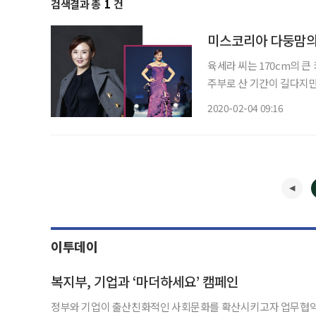
검색결과 총
1
건
미스코리아 다둥맘의
육세라 씨는 170cm의 큰
주부로 산 기간이 길다지만 
“KBS, SBS, MBC의
2020-02-04 09:16
활동했고 잡지 광고도 찍었
이투데이
복지부, 기업과 ‘마더하세요’ 캠페인
정부와 기업이 출산친화적인 사회문화를 확산시키고자 업무협약(MOU)을 체결하