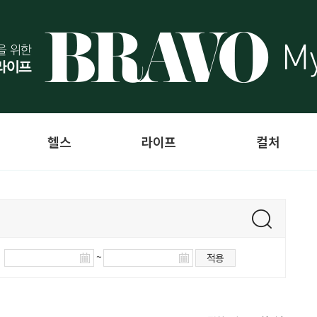
헬스
라이프
컬처
~
적용