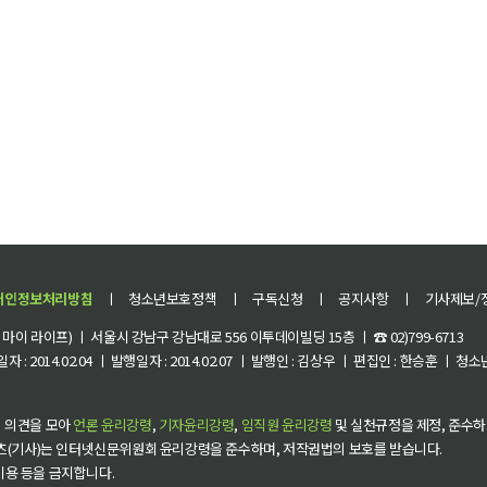
개인정보처리방침
ㅣ
청소년보호정책
ㅣ
구독신청
ㅣ
공지사항
ㅣ
기사제보/
이 라이프) ㅣ 서울시 강남구 강남대로 556 이투데이빌딩 15층 ㅣ ☎ 02)799-6713
 : 2014.02.04 ㅣ 발행일자 : 2014.02.07 ㅣ 발행인 : 김상우 ㅣ 편집인 : 한승훈 ㅣ
 의견을 모아
언론 윤리강령
,
기자윤리강령
,
임직원 윤리강령
및 실천규정을 제정, 준수하
츠(기사)는 인터넷신문위원회 윤리강령을 준수하며, 저작권법의 보호를 받습니다.
 이용 등을 금지합니다.