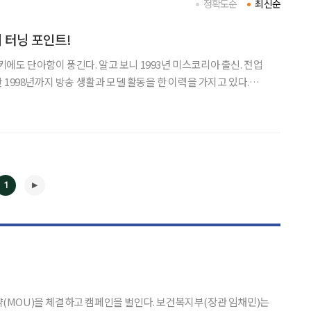
정확도순
최신순
 터닝 포인트!
 키에도 단아함이 풍긴다. 알고 보니 1993년 미스코리아 출신. 전업
1998년까지 방송 생활과 모델 활동을 한 이력을 가지고 있다.
 각종 프로그램에서 생방송 리포터를 했습니다. 백화점 전속 모델로도
어요. 1997년에는 서울모터쇼와 도로사업
1
◀
▶
고 캠페인을 벌인다. 보건복지부(장관 임채민)는