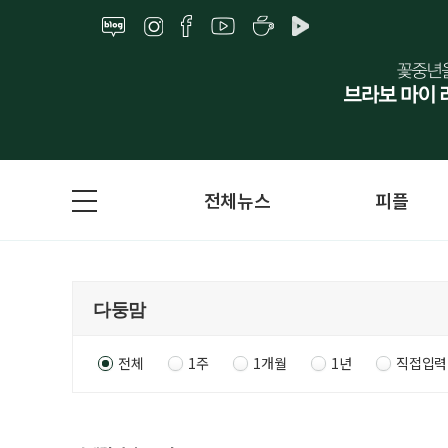
전체뉴스
피플
전체
1주
1개월
1년
직접입력