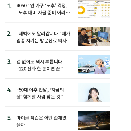
1.
4050 1인 가구 ‘노후’ 걱정,
“노후 대비 자금 준비 어려
워”
2.
“새벽에도 달려갑니다” 재가
임종 지키는 방문진료 의사
3.
앱 없이도 택시 부릅니다
“120 전화 한 통이면 끝”
4.
“50대 이후 만남, ‘지금의
삶’ 함께할 사람 찾는 것”
5.
마이클 잭슨은 어떤 존재였
을까