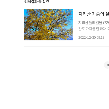
검색결과 총
1
건
지리산 기슭의 
지리산 둘레길을 걷거
간도 가져볼 만하다.
이 풍성함을 준다. 지
2022-12-30 09:19