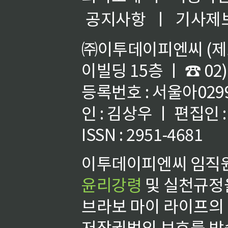
공지사항
ㅣ
기사제
㈜이투데이피엔씨 (제호
이빌딩 15층 ㅣ ☎ 02)
등록번호 : 서울아02992
인 : 김상우 ㅣ 편집인
ISSN : 2951-4681
이투데이피엔씨 임직원
윤리강령
및 실천규정을
브라보 마이 라이프의
저작권법의 보호를 받