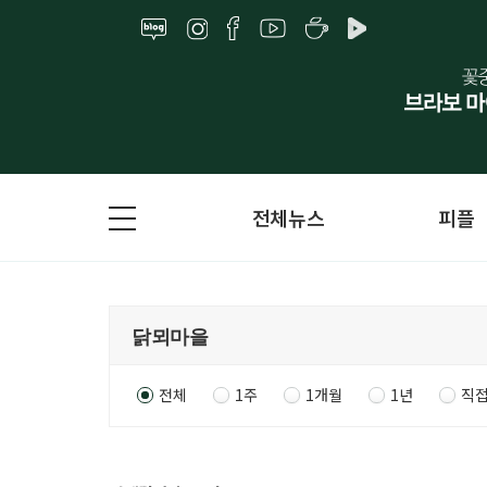
전체뉴스
피플
전체
1주
1개월
1년
직