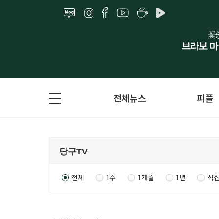
전체뉴스
피플
전체
1주
1개월
1년
직