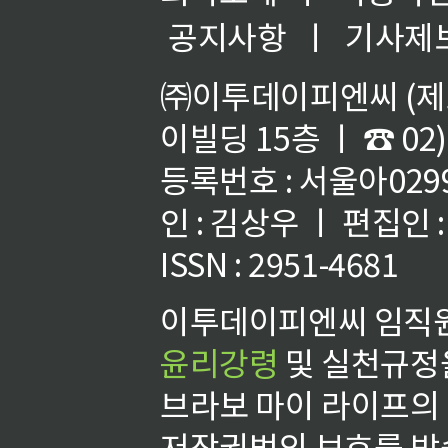
공지사항
ㅣ
기사제
㈜이투데이피엔씨 (제호
이빌딩 15층 ㅣ ☎ 02)
등록번호 : 서울아02992
인 : 김상우 ㅣ 편집인
ISSN : 2951-4681
이투데이피엔씨 임직원
윤리강령
및 실천규정을
브라보 마이 라이프의
저작권법의 보호를 받