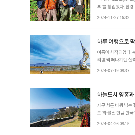
부’를 창업했다. 환
의 고령 장인들과 협
2024-11-27 16:32
는 환경을 중시하며 
하루 여행으로 딱
여름이 시작되었다. 누
리 훌쩍 떠나기엔 살짝
기엔 아까운 시간이 금
2024-07-19 08:37
하늘도시 영종과
지구 서른 바퀴 넘는 
로’라 불릴 만큼 한
의 발걸음이 닿은 곳은
2024-04-26 08:15
웠던 때일 뿐 아니라