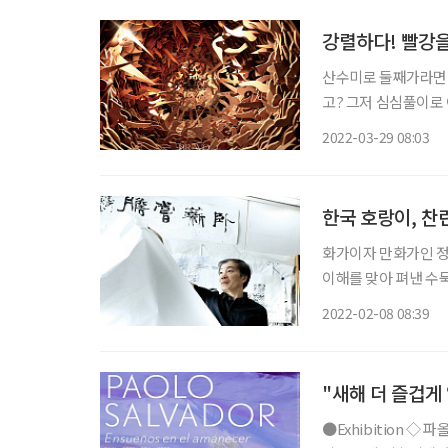
강렬하다! 빨강
산수미로 둘째가라면 
고? 그저 심심풀이로
공간, 전시장의 합이 
2022-03-29 08:03
파크’는 개중 등등한 
한국 호랑이, 찬
화가이자 만화가인 정석
이해를 맞아 펴낸 수
짧은 줄거리지만, 금방이라
2022-02-08 08:39
헌(軒), 고헌. 정석
"새해 더 즐겁게 
●Exhibition ◇ 파올로 살바도르 개인전 : 새벽의 백일몽 일정 1월 29일까지 장소 일우스페