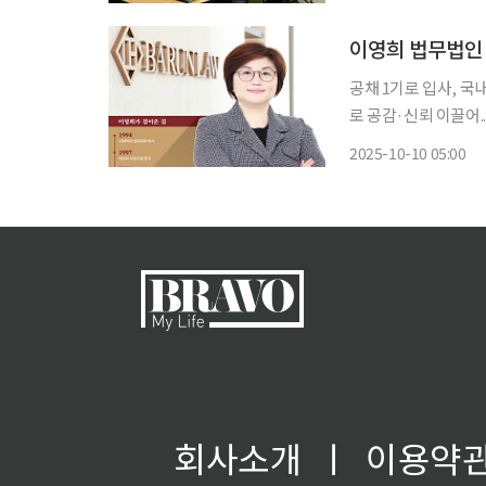
공채 1기로 입사, 국
로 공감·신뢰 이끌어.
관념’ 바꿔 변화의 바
2025-10-10 05:00
파 옛 초등학교 국어
회사소개
ㅣ
이용약