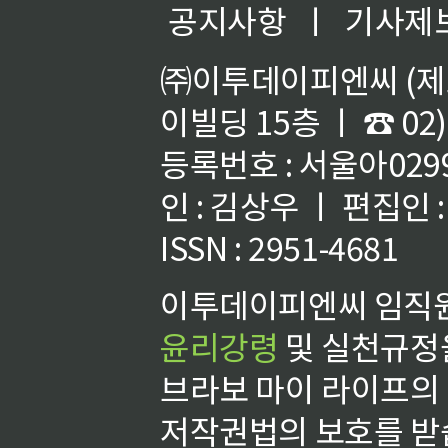
공지사항
ㅣ
기사제
㈜이투데이피엔씨 (제호
이빌딩 15층 ㅣ ☎ 02)
등록번호 : 서울아02992
인 : 김상우 ㅣ 편집인
ISSN : 2951-4681
이투데이피엔씨 임직원
윤리강령
및 실천규정을
브라보 마이 라이프의
저작권법의 보호를 받