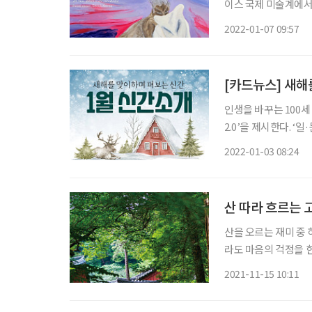
이스 국제 미술계에서 부상하고 있는 젊은 작가, 파올로 살바도르(Paolo Salvador, 31)의 개
인전 ‘새벽의 백일몽’(Ensueos en
2022-01-07 09:57
살바도르는 페루 출
[카드뉴스] 새해
인생을 바꾸는 100세
2.0’을 제시한다. 
히 세 번 은퇴하고 80세까지 일하기를 
2022-01-03 08:24
고(故) 표재명 교수
산 따라 흐르는 
산을 오르는 재미 중 
라도 마음의 걱정을 한
든다. 수행 중인 승려
2021-11-15 10:11
의 그늘 아래 앉아 맞