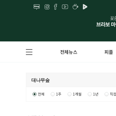
전체뉴스
피플
전체
1주
1개월
1년
직