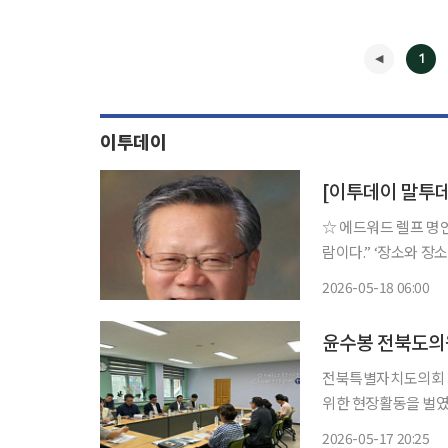
1
이투데이
[이투데이 말투
☆ 에드워드 렐프 명언 “사람은 곧 자신이 살고 있는 장소이고, 장소는 곧 그곳에 살고 
람이다.” ‘장소와 장소 상실’을 쓴 캐나다 지리학자다. 그는 현상학적 시각에 기반해 장소에 대
한 감각과 경험하는 
2026-05-18 06:00
심리를 장소감(Sense
◀
윤수봉 전북도의
전북특별자치도의회 
위한 현장활동을 벌였다. 17일 전북도의회에 따르면 윤수봉 의원은 지난 15일
학교를 방문해 교내외
2026-05-17 20:25