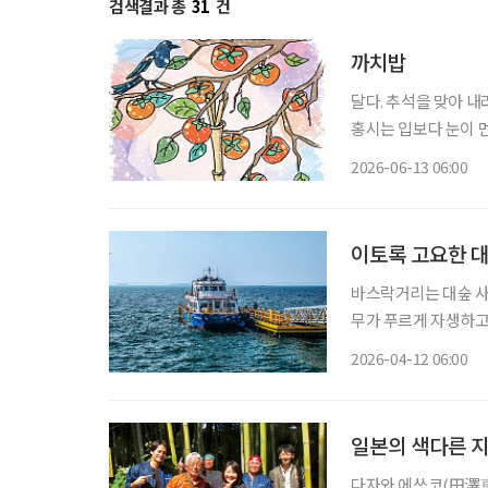
검색결과 총
31
건
까치밥
달다. 추석을 맞아 
홍시는 입보다 눈이 먼
진다. 홍시는 감나무 
2026-06-13 06:00
법이 없다. 가지를 살
이토록 고요한 대
바스락거리는 대숲 사
무가 푸르게 자생하고 
숲과 바다, 둘레길과 
2026-04-12 06:00
수만과 맞닿은 충남 
일본의 색다른 
다자와 에쓰코(田澤恵津