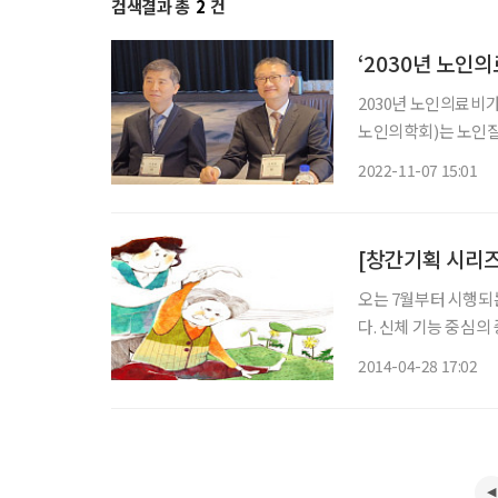
검색결과 총
2
건
‘2030년 노인
2030년 노인의료비
노인의학회)는 노인질
제시했다. 노인의학회
2022-11-07 15:01
었다. △건강한 노인
[창간기획 시리
오는 7월부터 시행되
다. 신체 기능 중심
정하면서, 경증 치매
2014-04-28 17:02
치매 치료를 위해선 
왔던