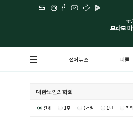
전체뉴스
피플
전체
1주
1개월
1년
직