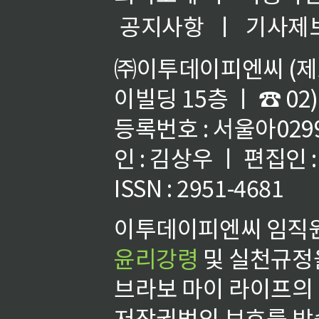
공지사항
ㅣ
기사제
㈜이투데이피엔씨 (제호
이빌딩 15층 ㅣ ☎ 02)
등록번호 : 서울아02992
인 : 김상우 ㅣ 편집인
ISSN : 2951-4681
이투데이피엔씨 임직원
윤리강령
및 실천규정을
브라보 마이 라이프의
저작권법의 보호를 받