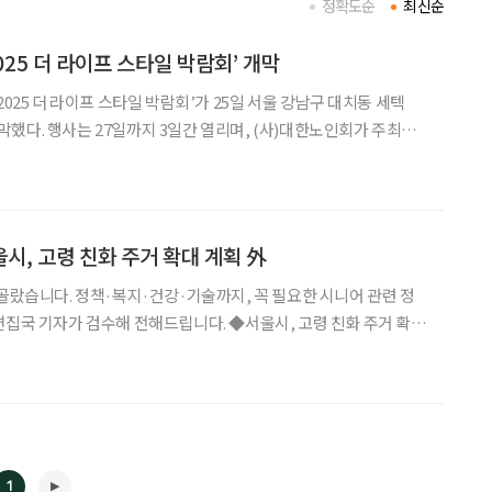
정확도순
최신순
025 더 라이프 스타일 박람회’ 개막
2025 더 라이프 스타일 박람회’가 25일 서울 강남구 대치동 세텍
서 개막했다. 행사는 27일까지 3일간 열리며, (사)대한노인회가 주최한
·취미·여가·건강 등 관련 산업을 총망라한 150여 개 기업이 참여
 관람은 무료다. 주최 측은 “기존의 ‘
울시, 고령 친화 주거 확대 계획 外
 골랐습니다. 정책·복지·건강·기술까지, 꼭 필요한 시니어 관련 정
 검수해 전해드립니다. ◆서울시, 고령 친화 주거 확
 서울시가 2030 도시·주거환경정비계획을 개정해 창동·상계,
지를 확대한다. 용적률·높이 규제를 완화해 주거·상업 복
1