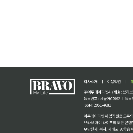
회사소개
ㅣ
이용약관
ㅣ
㈜이투데이피엔씨 (제호 : 브라보 마
등록번호 : 서울아02992 ㅣ 등록일자
ISSN : 2951-4681
이투데이피엔씨 임직원은 모두의
브라보 마이 라이프의 모든 콘텐
무단전재, 복사, 재배포, AI학습