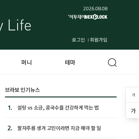
2026.08.08
로그인
회원가입
머니
테마
브라보 인기뉴스
가
1.
설탕 vs 소금, 콩국수를 건강하게 먹는 법
가
2.
팔자주름 생겨 고민이라면 지금 해야 할 일