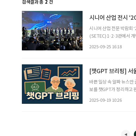
검색결과 총
2
건
시니어 산업 전시 ‘2
시니어 산업 전문 박람회 ‘
(SETEC) 1·2·3관에
이번 행사는 시니어 일자리
2025-09-25 16:18
해 제품·서비스를 전시한다.
[챗GPT 브리핑] 서
바쁜 일상 속 알짜 뉴스만
보를 챗GPT가 정리하고 편집국 기자가
대…도시·주거환경정비계획
2025-09-19 10:26
강남·잠실까지 재개발 대상