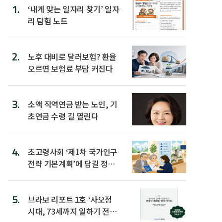
1.
‘내게 맞는 일자리 찾기’ 일자
리 탐험 노트
2.
노후 대비로 달러보험? 환율
오르면 보험료 부담 커진다
3.
소액 직역연금 받는 노인, 기
초연금 수령 길 열린다
4.
초고령사회 ‘제1차 국가인구
전략 기본계획’에 담길 정책
은
5.
브라보 리포트 1호 ‘사오정
시대, 73세까지 일하기 전략’