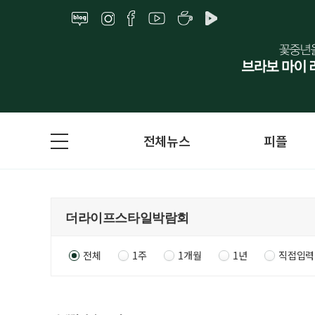
전체뉴스
피플
전체
1주
1개월
1년
직접입력