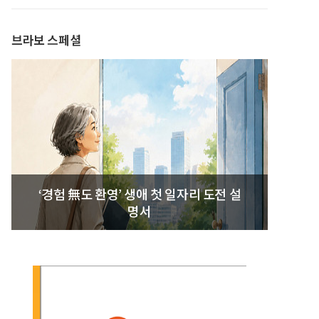
발간
브라보 스페셜
‘경험 無도 환영’ 생애 첫 일자리 도전 설
명서