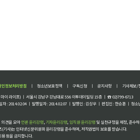
개인정보처리방침
ㅣ
청소년보호정책
ㅣ
구독신청
ㅣ
공지사항
ㅣ
기사제보/
이 라이프) ㅣ 서울시 강남구 강남대로 556 이투데이빌딩 15층 ㅣ ☎ 02)799-6713
 : 2014.02.04 ㅣ 발행일자 : 2014.02.07 ㅣ 발행인 : 김상우 ㅣ 편집인 : 한승훈 ㅣ
 의견을 모아
언론 윤리강령
,
기자윤리강령
,
임직원 윤리강령
및 실천규정을 제정, 준수하
츠(기사)는 인터넷신문위원회 윤리강령을 준수하며, 저작권법의 보호를 받습니다.
 이용 등을 금지합니다.