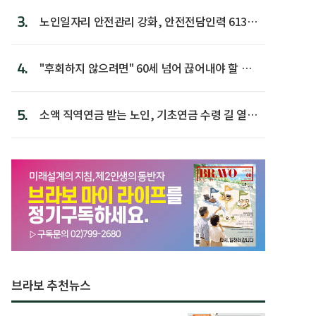
3.
노인일자리 안전관리 강화, 안전전담인력 613명
첫 배치
4.
"후회하지 않으려면" 60세 넘어 끊어내야 할 사
람 1위
5.
소액 직역연금 받는 노인, 기초연금 수령 길 열린
다
브라보 추천뉴스