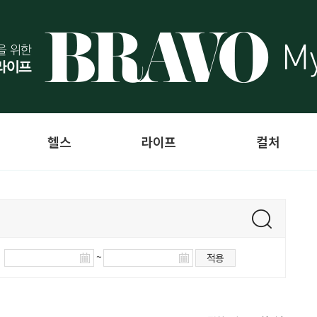
헬스
라이프
컬처
~
적용