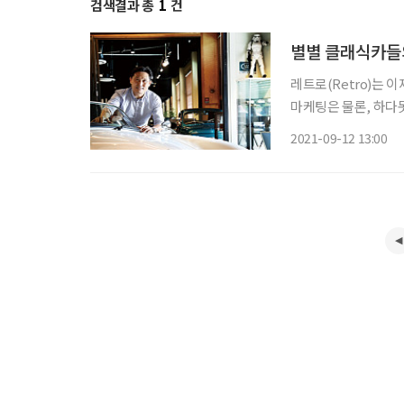
검색결과 총
1
건
별별 클래식카들
레트로(Retro)는 이
마케팅은 물론, 하다
을 현시대에 불러들여 감성적 만족을 구가하는 이 흥미로운 사조는 자동차 분야에도 당도했
2021-09-12 13:00
다. 올드카 또는 