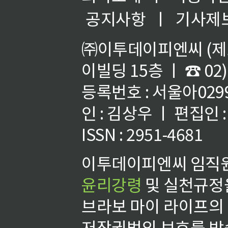
공지사항
ㅣ
기사제
㈜이투데이피엔씨 (제호
이빌딩 15층 ㅣ ☎ 02)
등록번호 : 서울아02992
인 : 김상우 ㅣ 편집인
ISSN : 2951-4681
이투데이피엔씨 임직원
윤리강령
및 실천규정을
브라보 마이 라이프의
저작권법의 보호를 받