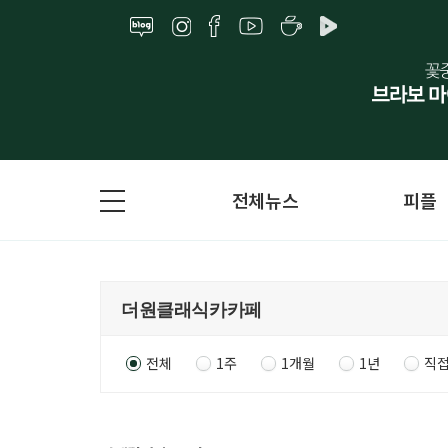
전체뉴스
피플
전체
1주
1개월
1년
직