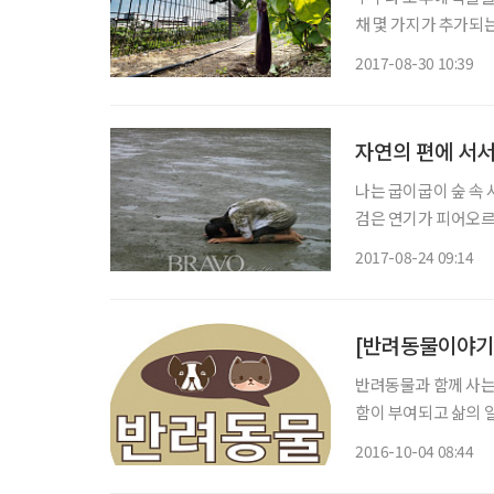
채 몇 가지가 추가되는
간의 용돈까지 벌 수 
2017-08-30 10:39
시골로 내려가야만 가능
자연의 편에 서
나는 굽이굽이 숲 속
검은 연기가 피어오르는
이라 생각할 테지만 
2017-08-24 09:14
로 방학 때가 되면 찾
[반려동물이야기]
반려동물과 함께 사는 
함이 부여되고 삶의 
고 있다. 무엇보다 
2016-10-04 08:44
다. 는 웹진와 손잡