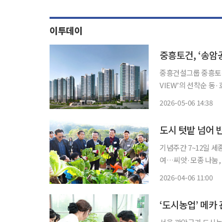
이투데이
중흥토건, ‘송암공
중흥건설그룹 중흥토건
VIEW’의 선착순 동·호 지정 
VIEW는 광주광역시 
2026-05-06 14:38
84·108㎡ 총 157
기념주간 7~12일 
여…씨앗·모종 나눔, 반려식물 상담 진행 도시
물지 않고 반려식물과
2026-04-06 11:00
‘도시농업의 날’을 
‘도시농업’ 메카 