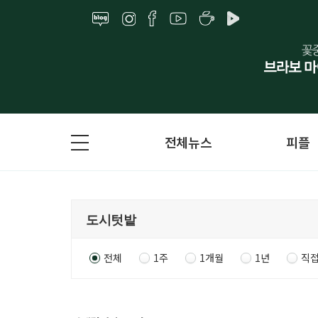
전체뉴스
피플
전체
1주
1개월
1년
직