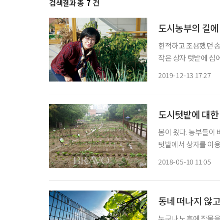
검색결과 총
7
건
도시농부의 길에
한적하고 조용했던 송
작은 상자 텃밭에 심
나 많은지 걷어내도 
2019-12-13 17:27
만 꿈틀거리는 생명체
아니라 현
도시텃밭에 대한
봄이 왔다. 농부들이 
텃밭에서 상자를 이용
으로 취미 삼아 농사를
2018-05-10 11:05
하고 농사짓는 것은 
동네 떠나지 않고
누구나 노후에 작물을 