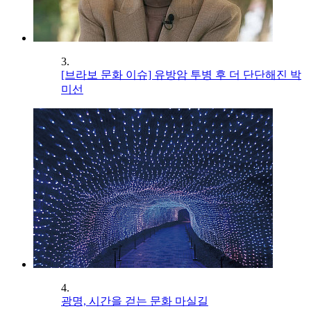
3.
[브라보 문화 이슈] 유방암 투병 후 더 단단해진 박
미선
4.
광명, 시간을 걷는 문화 마실길