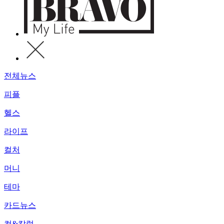
전체뉴스
피플
헬스
라이프
컬처
머니
테마
카드뉴스
컷&칼럼