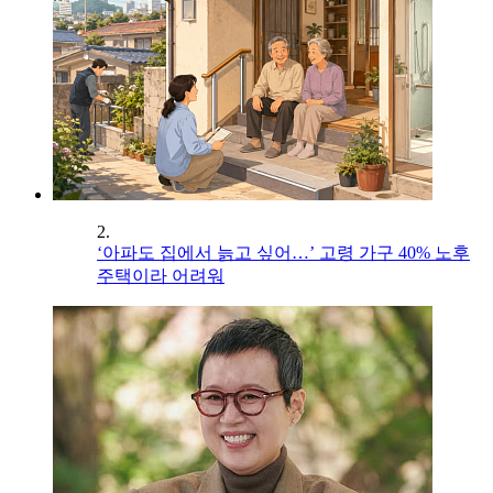
2.
‘아파도 집에서 늙고 싶어…’ 고령 가구 40% 노후
주택이라 어려워