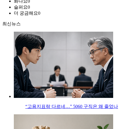
화나요
0
슬퍼요
0
더 궁금해요
0
최신뉴스
“고용지표랑 다르네…” 5060 구직은 왜 줄었나