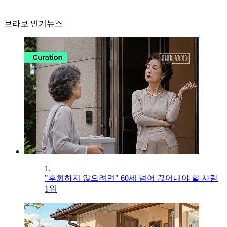
브라보 인기뉴스
1.
"후회하지 않으려면" 60세 넘어 끊어내야 할 사람
1위