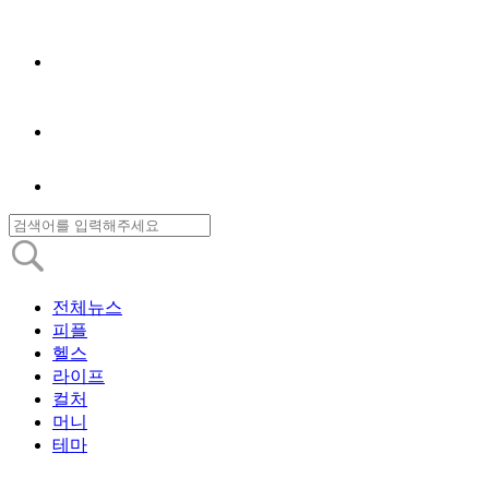
전체뉴스
피플
헬스
라이프
컬처
머니
테마