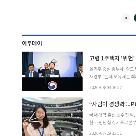
이투데이
고령 1주택자 '위헌
실거주 중심 종부세·양도세
재경부 "실제 보유세는 최대 1.3배 증가" 정부가 실거주 
득세 혜택을 차등화하는 내
2026-08-04 16:57
거주 1주택자에 대한 세제
“사람이 경쟁력”...P
국내 대학 출신 노수진 씨
천… 인턴십 싱가포르본부 탐방 등 영재 투자의
철학이 소중한 결실을 맺었다
2026-07-29 13:51