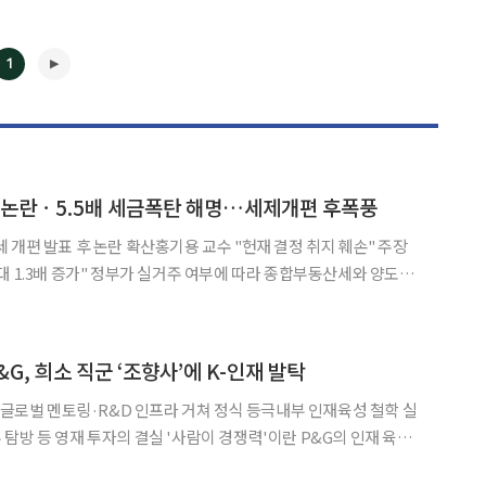
1
' 논란ㆍ5.5배 세금폭탄 해명…세제개편 후폭풍
 개편 발표 후 논란 확산홍기용 교수 "헌재 결정 취지 훼손" 주장
여부에 따라 종합부동산세와 양도소
용을 담은 세제개편안을 발표한 이후 후폭풍이 이어지고 있다. 실
 혜택을 확대하는 대신 비거주자의 혜택은 줄이는 방향으로 제
◀
▶
&G, 희소 직군 ‘조향사’에 K-인재 발탁
, 글로벌 멘토링·R&D 인프라 거쳐 정식 등극내부 인재육성 철학 실
 결실 '사람이 경쟁력'이란 P&G의 인재 육성
. 전 세계 수백 명에 불과한 희소 전문 직군인 '조향사' 영역에 한