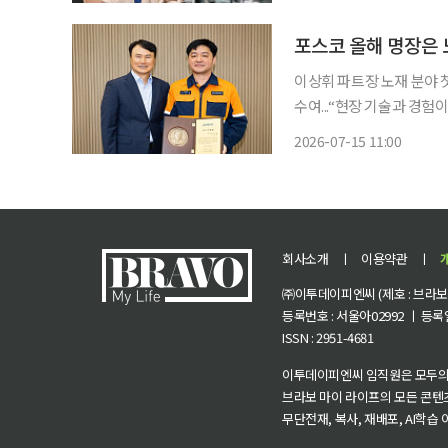
이상휘 파트장 노재 분야 
수여...“현장 기술과 경험이 회사 경쟁력의 원천” 
명장’을 선발했다. 포스코는 15일 열린 사운영회의에서 ‘포스코 명장’ 임명식을 열고, 광양제
2026-07-15 11:00
회사소개
ㅣ
이용약관
ㅣ
㈜이투데이피엔씨 (제호 : 브라보 마
등록번호 : 서울아02992 ㅣ 등록일자
ISSN : 2951-4681
이투데이피엔씨 임직원은 모두의
브라보 마이 라이프의 모든 콘텐
무단전재, 복사, 재배포, AI학습