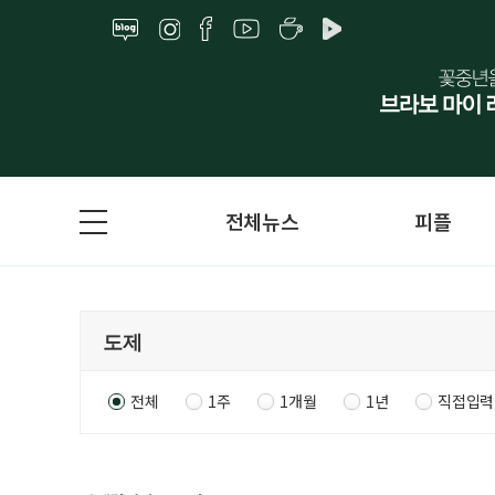
전체뉴스
피플
전체
1주
1개월
1년
직접입력