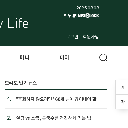
2026.08.08
로그인
회원가입
머니
테마
브라보 인기뉴스
가
1.
"후회하지 않으려면" 60세 넘어 끊어내야 할 사
가
람 1위
2.
설탕 vs 소금, 콩국수를 건강하게 먹는 법