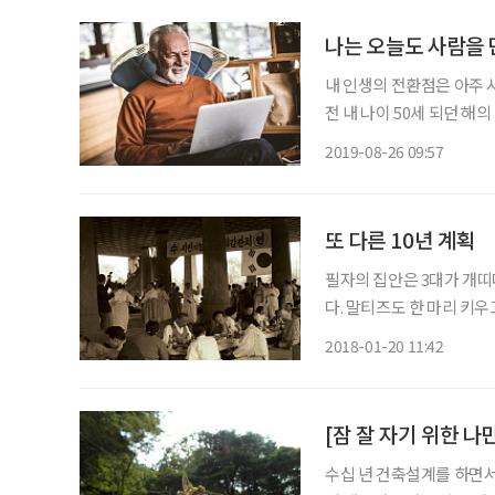
나는 오늘도 사람을
내 인생의 전환점은 아주 
전 내 나이 50세 되던 해
들이 다 만들어줬다. 문서
2019-08-26 09:57
프리핸드로 건축 기본 스
또 다른 10년 계획
필자의 집안은 3대가 개띠다
다. 말티즈도 한 마리 키우
아버지 세대는 일제강점기
2018-01-20 11:42
분들이다. 비교 대상이 되
[잠 잘 자기 위한 나
수십 년 건축설계를 하면서