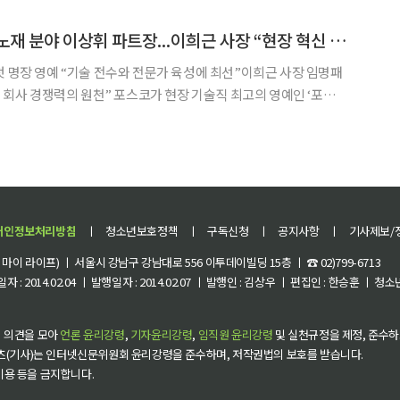
국인 인재가 이름을 올린 것. 글로벌 생활용품 기업 P&G는 싱가포르 이노
포스코 올해 명장은 노재 분야 이상휘 파트장...이희근 사장 “현장 혁신 이끌길”
첫 명장 영예 “기술 전수와 전문가 육성에 최선”이희근 사장 임명패
포스코가 현장 기술직 최고의 영예인 ‘포스코
철소 노재그룹 이상휘 파트장을 올해의 명장으로 선정했다고 밝혔다. 포스
개인정보처리방침
ㅣ
청소년보호정책
ㅣ
구독신청
ㅣ
공지사항
ㅣ
기사제보/
이 라이프) ㅣ 서울시 강남구 강남대로 556 이투데이빌딩 15층 ㅣ ☎ 02)799-6713
 : 2014.02.04 ㅣ 발행일자 : 2014.02.07 ㅣ 발행인 : 김상우 ㅣ 편집인 : 한승훈 ㅣ
 의견을 모아
언론 윤리강령
,
기자윤리강령
,
임직원 윤리강령
및 실천규정을 제정, 준수하
츠(기사)는 인터넷신문위원회 윤리강령을 준수하며, 저작권법의 보호를 받습니다.
 이용 등을 금지합니다.