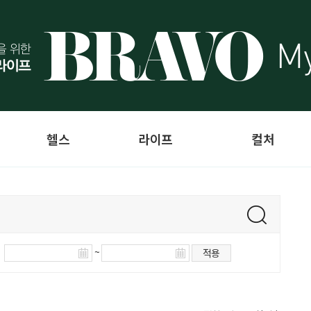
헬스
라이프
컬처
~
적용