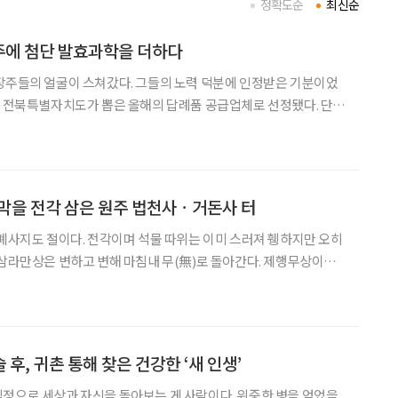
정확도순
최신순
주에 첨단 발효과학을 더하다
장주들의 얼굴이 스쳐갔다. 그들의 노력 덕분에 인정받은 기분이었
은 전북특별자치도가 뽑은 올해의 답례품 공급업체로 선정됐다. 단지
는 것이 문제가 아니었다. 재료와 품질 모두 우리 도를 대표할만한 제
회가 남달랐다. 진양우 대표는 1925년 설립돼 100년
막을 전각 삼은 원주 법천사ㆍ거돈사 터
 폐사지도 절이다. 전각이며 석물 따위는 이미 스러져 휑하지만 오히
 삼라만상은 변하고 변해 마침내 무(無)로 돌아간다. 제행무상이다.
해 지은 수행 도량이다. 그렇다면 무위로 잠잠한 폐사지 역시 통째 경
나라한 절집의 한 형태다. 흔히 폐허 이미지에서
후, 귀촌 통해 찾은 건강한 ‘새 인생’
정으로 세상과 자신을 돌아보는 게 사람이다. 위중한 병을 얻었을