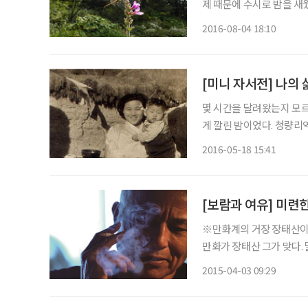
제 때문에 수시로 밤을 새
룸에서 먹고 자면서 전시 
2016-08-04 18:10
복했다. 건축설계 사무실을
[미니 자서전] 나의 
몇 시간을 달려왔는지 모
게 깔린 밤이었다. 청량리
좍 걸려 삣네요’였다. 그때가 필자 
2016-05-18 15:41
산골 마을에서 어린 시절을
[보람과 여유] 미련한
※만화계의 거장 장태산이 웹툰 로 돌아왔다. , 등
만화가 장태산 그가 맞다. 
독자들은 그런다. 내가 어려
2015-04-03 09:29