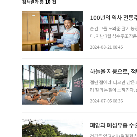
검색결과 총
10
건
100년의 역사 전통
순간 그를 도와준 딸기 농
다. 지난 7월 성수주조장
답례품을 납품 할 수 있다
2024-08-21 08:45
품으로 인정받은 것 같아 감
하늘을 지붕으로, 적
절만 절이랴. 터로만 남은
려 절의 본질이 느껴진다.
절은 그걸 깨닫게 하기 위
2024-07-05 08:36
전이며 선방이다. 가장 적
폐암과 폐섬유증 수술 
건강을 잃고서야 절절한 심