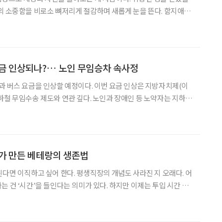
의 소중함을 비로소 뼈저리게 절감하며 새롭게 눈을 뜬다. 함지애
표)는 40대 때 폐암 1기 선고를 받고 투병을 했다. 용케 조기에 발견된
후가 좋았다. 천운으로 병마를 다스렸으니 정상
금 인상되나?… 노인 무임승차 속사정
과 버스 요금을 인상할 예정이다. 이번 요금 인상은 지방자치제(이
하철 무임수송 제도와 연관 깊다. 노인과 장애인 등 노약자는 지하철
누리고 있는데, 지자체는 정부의 예산 지원이 이뤄지지 않아 적자를
 우리나라의 노인 인구가 늘어나 초고령사회 진입을 앞둔
가 만든 베테랑의 생존법
된다면 이직하고 싶어 한다. 평생직장의 개념도 사라진 지 오래다. 어
는 건 ‘시간’을 들인다는 의미가 있다. 하지만 이제는 투입 시간 대
각하는 시대, 다양성이 더 중요한 시대다. 4차 산업혁명이 사람을 대
체할 거라는 이 시대에 베테랑은 어떤 모습으로 존재할까? 인터넷이 발달