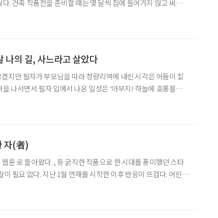
웠다. 건축 작품전을 준비할 때는 몇 달씩 집에 들어가지 않고 써클
준비를 했다. 건축설계사무실 도제 생활을 할 때도 야근과 철야를 반
 개업하고 나서는 밤을 새는 날이 더 많았다. 지금처럼 컴퓨
삶 나의 길, 사느라고 살았다
르겠지만 필자가 부모님을 따라 청량리역에 내린 시각은 어둠이 짙
역을 나서면서 필자 입에서 나온 일성은 ‘아부지! 하늘에 호롱불이
나이 9세이던 1966년 가을이었다. 필자는 경주 인근 작은
 보냈다. 그곳은 전기가 들어오지 않는 마을이었다. 초등
 자(者)
 굵직한 작품으로 한 시대를 풍미했던 스타
말이 필요 없다. 지난 1월 연재를 시작한 이후 반응이 뜨겁다. 어린
서 모르겠지만 그림을 보니 대단한 사람인 것은 알겠다고. “선생
님, 이거 배경 다 안 그리셔도 돼요.” 포털사이트의 웹툰을 담당하는