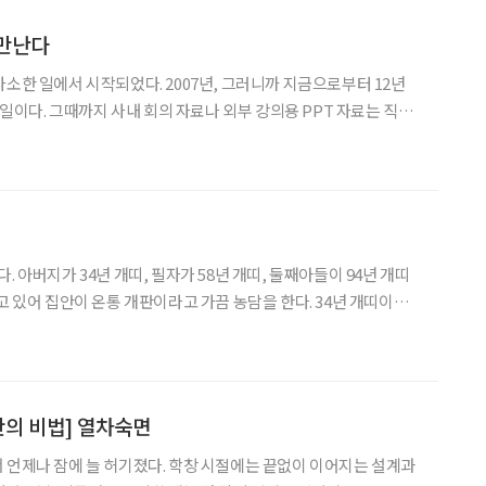
 만난다
사소한 일에서 시작되었다. 2007년, 그러니까 지금으로부터 12년
의 일이다. 그때까지 사내 회의 자료나 외부 강의용 PPT 자료는 직원
를 만들거나 심지어 이메일을 주고받는 것도 직원들이 대신 해줬다.
케치를 해서 넘겨주면 직원들이 캐드로 말끔하게 도면
. 아버지가 34년 개띠, 필자가 58년 개띠, 둘째아들이 94년 개띠
고 있어 집안이 온통 개판이라고 가끔 농담을 한다. 34년 개띠이신
와 전쟁이라는 극한 상황을 겪으며 생사의 갈림길을 수없이 지나온
지 못하지만 58년 개띠도 나름 파란만장한 시대를 살
만의 비법] 열차숙면
 언제나 잠에 늘 허기졌다. 학창 시절에는 끝없이 이어지는 설계과