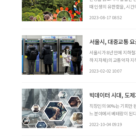
때 인생의 유한함을, 시간
(58, ‘지애의 봄향기’ 대
2023-08-17 08:52
암인 데다 수술이 잘돼 예
서울시, 대중교통 요
서울시가 8년 만에 지하철
하 지자체)의 교통약자 지
을 무임승차 하는 혜택을 
2023-02-02 10:07
겪고 있는 상황이다. 특히
빅데이터 시대, 도제
직장인의 90%는 기회만 
느 분야에서 베테랑이 된다
비 산출 결과의 효율을 생
2022-10-04 09:19