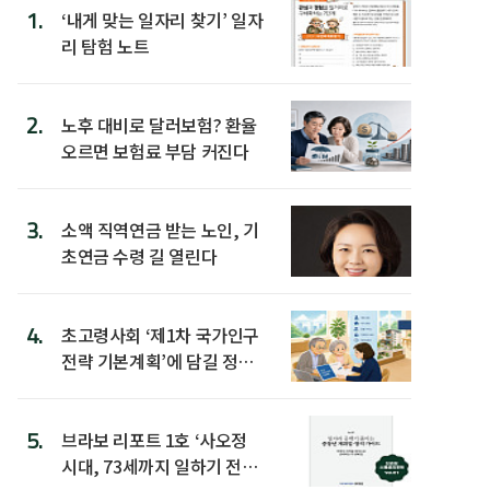
1.
‘내게 맞는 일자리 찾기’ 일자
리 탐험 노트
2.
노후 대비로 달러보험? 환율
오르면 보험료 부담 커진다
3.
소액 직역연금 받는 노인, 기
초연금 수령 길 열린다
4.
초고령사회 ‘제1차 국가인구
전략 기본계획’에 담길 정책
은
5.
브라보 리포트 1호 ‘사오정
시대, 73세까지 일하기 전략’