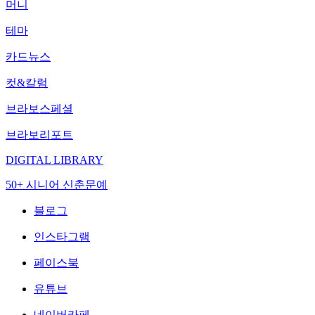
머니
테마
카드뉴스
컷&칼럼
브라보스페셜
브라보리포트
DIGITAL LIBRARY
50+ 시니어 신춘문예
블로그
인스타그램
페이스북
유튜브
네이버카페