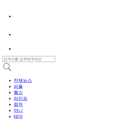
전체뉴스
피플
헬스
라이프
컬처
머니
테마