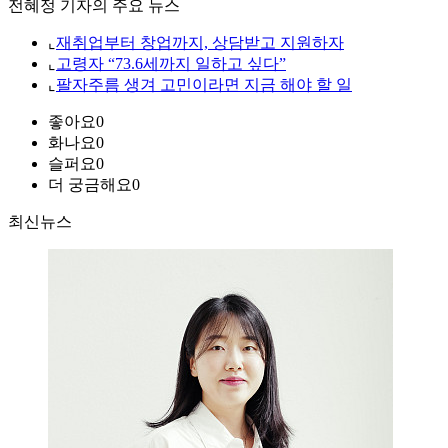
전혜정 기자의 주요 뉴스
⌞
재취업부터 창업까지, 상담받고 지원하자
⌞
고령자 “73.6세까지 일하고 싶다”
⌞
팔자주름 생겨 고민이라면 지금 해야 할 일
좋아요
0
화나요
0
슬퍼요
0
더 궁금해요
0
최신뉴스