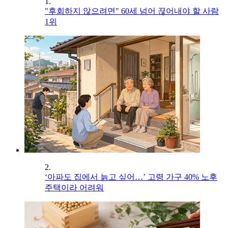
1.
"후회하지 않으려면" 60세 넘어 끊어내야 할 사람
1위
2.
‘아파도 집에서 늙고 싶어…’ 고령 가구 40% 노후
주택이라 어려워