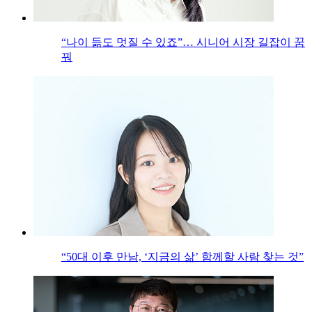
“나이 듦도 멋질 수 있죠”… 시니어 시장 길잡이 꿈
꿔
“50대 이후 만남, ‘지금의 삶’ 함께할 사람 찾는 것”