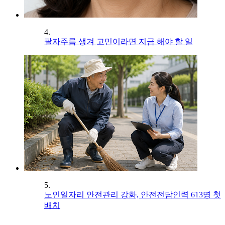
4.
팔자주름 생겨 고민이라면 지금 해야 할 일
5.
노인일자리 안전관리 강화, 안전전담인력 613명 첫
배치