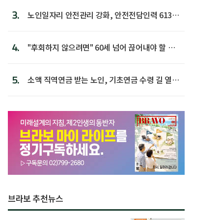
3.
노인일자리 안전관리 강화, 안전전담인력 613명
첫 배치
4.
"후회하지 않으려면" 60세 넘어 끊어내야 할 사
람 1위
5.
소액 직역연금 받는 노인, 기초연금 수령 길 열린
다
브라보 추천뉴스