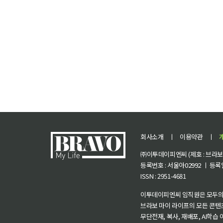
회사소개
ㅣ
이용약관
ㅣ
㈜이투데이피엔씨 (제호 : 브라보 마
등록번호 : 서울아02992 ㅣ 등록일자
ISSN : 2951-4681
이투데이피엔씨 임직원은 모두의
브라보 마이 라이프의 모든 콘텐
무단전재, 복사, 재배포, AI학습