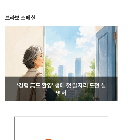
발간
브라보 스페셜
‘경험 無도 환영’ 생애 첫 일자리 도전 설
명서