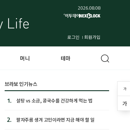
2026.08.08
로그인
회원가입
머니
테마
브라보 인기뉴스
가
1.
설탕 vs 소금, 콩국수를 건강하게 먹는 법
가
2.
팔자주름 생겨 고민이라면 지금 해야 할 일