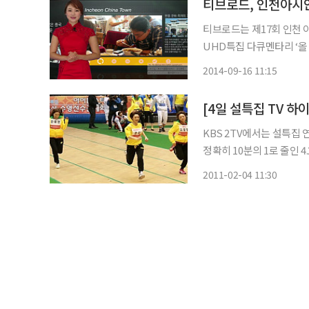
티브로드, 인천아시안
티브로드는 제17회 인천 
UHD특집 다큐멘타리 ‘올
올 어바웃 인천은 아시안
2014-09-16 11:15
들을 위한 다국어 자막을 
[4일 설특집 TV 
KBS 2TV에서는 설특집 연예인 복불복
정확히 10분의 1로 줄인 
되어 있으며 이 복불복을 모두 통과
2011-02-04 11:30
운 섬 ‘동검도’를 한 바퀴