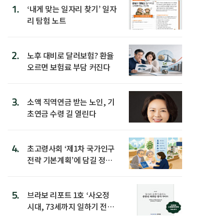
1.
‘내게 맞는 일자리 찾기’ 일자
리 탐험 노트
2.
노후 대비로 달러보험? 환율
오르면 보험료 부담 커진다
3.
소액 직역연금 받는 노인, 기
초연금 수령 길 열린다
4.
초고령사회 ‘제1차 국가인구
전략 기본계획’에 담길 정책
은
5.
브라보 리포트 1호 ‘사오정
시대, 73세까지 일하기 전략’