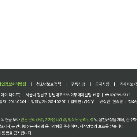
개인정보처리방침
ㅣ
청소년보호정책
ㅣ
구독신청
ㅣ
공지사항
ㅣ
기사제보/
이 라이프) ㅣ 서울시 강남구 강남대로 556 이투데이빌딩 15층 ㅣ ☎ 02)799-6713
 : 2014.02.04 ㅣ 발행일자 : 2014.02.07 ㅣ 발행인 : 김상우 ㅣ 편집인 : 한승훈 ㅣ
 의견을 모아
언론 윤리강령
,
기자윤리강령
,
임직원 윤리강령
및 실천규정을 제정, 준수하
츠(기사)는 인터넷신문위원회 윤리강령을 준수하며, 저작권법의 보호를 받습니다.
 이용 등을 금지합니다.