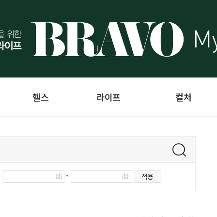
헬스
라이프
컬처
~
적용