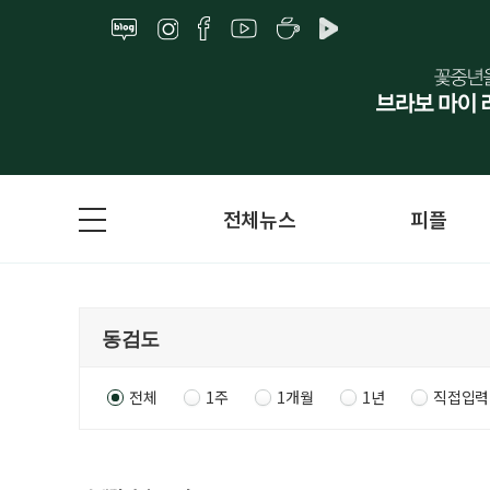
전체뉴스
피플
전체
1주
1개월
1년
직접입력