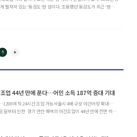
게 펼쳐져 있는 ‘동검도’란 섬이다. 조용했던 동검도가 최근 ‘영화의
게 알려지기 시작했다. 갯벌 앞 섬마을에서 희귀 영화를볼 수 있는
1월, 흔히 접하기 힘든 세계고전, 예술영화,
1
◀
▶
조업 44년 만에 푼다…어민 소득 187억 증대 기대
화…1200여 척 24시간 조업 가능서울시 4배 규모 야간어장 확대…
서울시 면적의 4배에 달하는 3039㎢ 규모의 야간어장이 새롭게 열리
 연간 약 187억원의 추가 소득을 올릴 것으