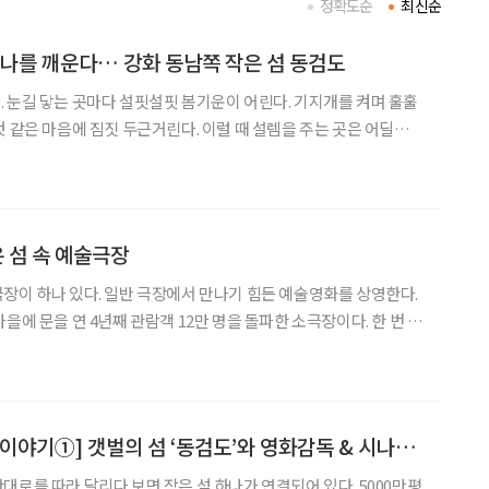
정확도순
최신순
 나를 깨운다… 강화 동남쪽 작은 섬 동검도
 눈길 닿는 곳마다 설핏설핏 봄기운이 어린다. 기지개를 켜며 훌훌
 같은 마음에 짐짓 두근거린다. 이럴 때 설렘을 주는 곳은 어딜까.
끼게 하는 섬, 강화섬은 열린 자연이다. 섬 곳곳에 숨어 있는 작은
섬, 그리고 바다. 강화 남쪽 자락에서 영혼의 숨터를 만난다. 동
은 섬 속 예술극장
장이 하나 있다. 일반 극장에서 만나기 힘든 예술영화를 상영한다.
을에 문을 연 4년째 관람객 12만 명을 돌파한 소극장이다. 한 번 방
괜찮다는 생각이 들어 자신도 모르게 다른 사람에게 추천한다. 섬에 딸
에 예닐곱 채 농어가와 함께 있다. 서해안의 큰 섬
[김미숙의 人브랜드 이야기①] 갯벌의 섬 ‘동검도’와 영화감독 & 시나리오 작가 ‘조나단 유’
대로를 따라 달리다 보면 작은 섬 하나가 연결되어 있다. 5000만평