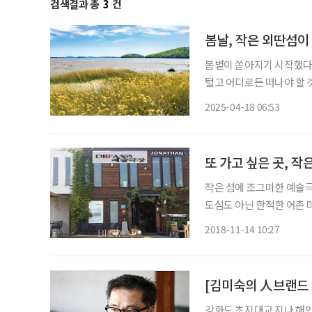
검색결과 총
3
건
봄날, 작은 외딴섬이
봄볕이 쏟아지기 시작했다.
털고 어디로든 떠나야 할 것
가까운 듯 단절의 참맛을 느
2025-04-18 06:53
또 가고 싶은 곳, 작
작은 섬에 조그마한 예술극
도심도 아닌 한적한 어촌 마
문하면 또 찾게 되고 꽤 
2018-11-14 10:27
린 작은 섬 바닷가 한 마을
강화도 초지대교 지나 해안