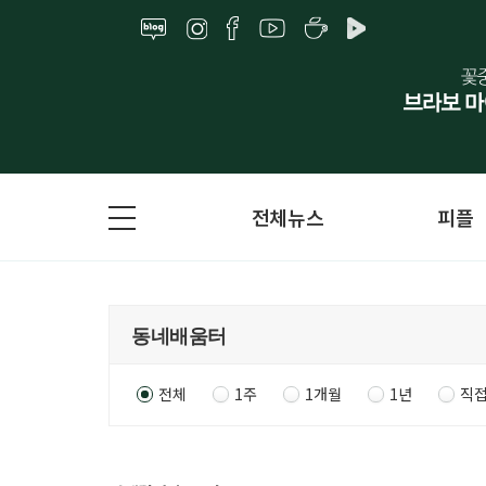
전체뉴스
피플
전체
1주
1개월
1년
직