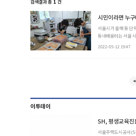
검색결과 총
1
건
시민이라면 누구나.
서울시가 올해 동 단
동네배움터는 서울 시
공방 등에서 쉽고 편하
2022-05-12 19:47
구, 197개소로 운영
이투데이
SH, 평생교육진
서울주택도시공사(SH