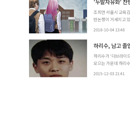
'두발자유화' 찬
조희연 서울시 교육감
반논쟁이 거세지고 있다. 지난달 27일 조희연 서울시 교육감은 서울시교육청
을 갖고, 중·고교생
2018-10-04 13:48
이날 내년 1학기 내
하리수, 남고 졸
하리수가 '더브라이드어워
모으는 가운데 하리수의 과거 사진
'브런치쇼, 박경림의
2015-12-03 21:41
송에 출연에 출연했던