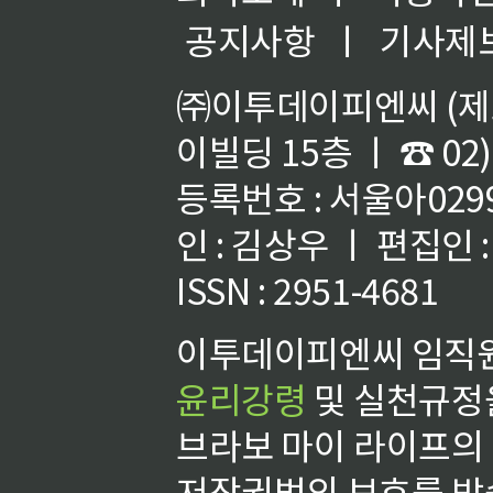
공지사항
ㅣ
기사제
㈜이투데이피엔씨 (제호
이빌딩 15층 ㅣ ☎ 02)
등록번호 : 서울아02992
인 : 김상우 ㅣ 편집인
ISSN : 2951-4681
이투데이피엔씨 임직원
윤리강령
및 실천규정을
브라보 마이 라이프의
저작권법의 보호를 받