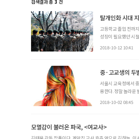
검색결과 총
3
건
탈개인화 시대 
고등학교 졸업 전까지 까까머
성장이 필요했던 시절
로 탈개인화 현상을 
2018-10-12 10:41
중·고교생의 두
서울시 교육청에서 중
용한다. 정말 놀라운
보게 될 것 같아 걱
2018-10-02 08:45
하고 깔끔한 모습이어
모멸감이 불러온 파국, <여교사>
김태용 감독 작품이다. 계약직 교사 효주 역으로 김하늘, 이