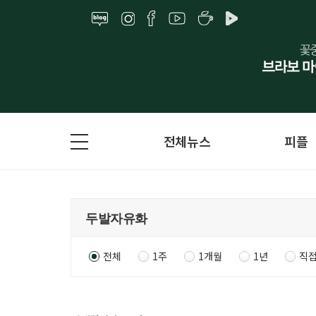
전체뉴스
피플
전체
1주
1개월
1년
직