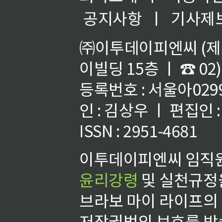
공지사항
ㅣ
기사제
㈜이투데이피엔씨 (제호
이빌딩 15층 ㅣ ☎ 02)
등록번호 : 서울아02992
인 : 김상우 ㅣ 편집인
ISSN : 2951-4681
이투데이피엔씨 임직원
윤리강령
및 실천규정을
브라보 마이 라이프의
저작권법의 보호를 받