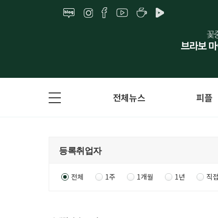
전체뉴스
피플
전체
1주
1개월
1년
직