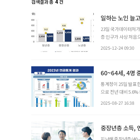
검색결과 총
4
건
일하는 노인 늘고
23일 국가데이터처가 
층 인구가 사상 처음으
다. 통계는 정부 부처와 공공기관의 행정자료를 연계해 청년층(15~39세), 중장년층(40~64
2025-12-24 09:30
세), 노년층(65세 
60~64세, 4명
통계청이 25일 발표한 
으로 전년 대비 5.6
장애ㆍ국민ㆍ퇴직ㆍ
2025-08-27 16:38
중장년층 소득, 연
지난해 중장년층(40~6