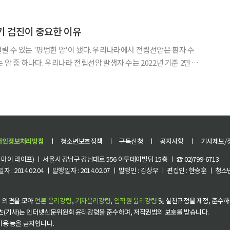
는 시기의 가격 부담을 크게 낮췄다는 평가다. 17일 윤샘이 이마트 농산담당 채소팀
초기 검진이 중요한 이유
릴 수 있는 '평범한 암'이 됐다. 우리나라에서 전립선암은 환자 수
 암 중 하나다. 우리나라 전립선암 발생자 수는 2022년 기준 2만
2위다. 이는 20여 년 전인 2000년 1372명에 비해 15배나 증가한 수
서 60대 이후 발병하는 수도 급증하는 추
개인정보처리방침
ㅣ
청소년보호정책
ㅣ
구독신청
ㅣ
공지사항
ㅣ
기사제보/
이 라이프) ㅣ 서울시 강남구 강남대로 556 이투데이빌딩 15층 ㅣ ☎ 02)799-6713
 : 2014.02.04 ㅣ 발행일자 : 2014.02.07 ㅣ 발행인 : 김상우 ㅣ 편집인 : 한승훈 ㅣ
 의견을 모아
언론 윤리강령
,
기자윤리강령
,
임직원 윤리강령
및 실천규정을 제정, 준수하
츠(기사)는 인터넷신문위원회 윤리강령을 준수하며, 저작권법의 보호를 받습니다.
 이용 등을 금지합니다.