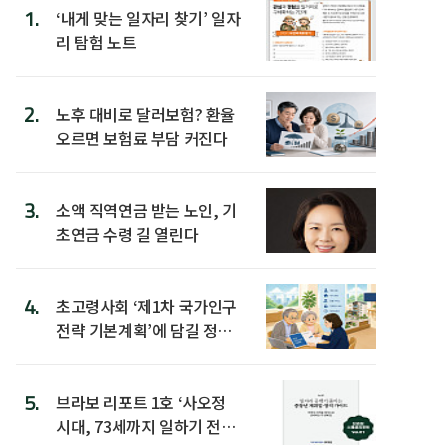
1.
‘내게 맞는 일자리 찾기’ 일자
리 탐험 노트
2.
노후 대비로 달러보험? 환율
오르면 보험료 부담 커진다
3.
소액 직역연금 받는 노인, 기
초연금 수령 길 열린다
4.
초고령사회 ‘제1차 국가인구
전략 기본계획’에 담길 정책
은
5.
브라보 리포트 1호 ‘사오정
시대, 73세까지 일하기 전략’