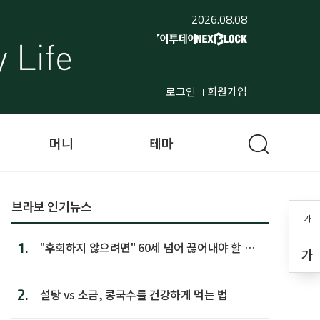
2026.08.08
로그인
회원가입
머니
테마
브라보 인기뉴스
가
1.
"후회하지 않으려면" 60세 넘어 끊어내야 할 사
가
람 1위
2.
설탕 vs 소금, 콩국수를 건강하게 먹는 법