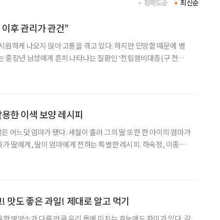
정확도순
최신순
 이후 관리가 관건”
 시원하게 나오지 않아 고통을 겪고 있다. 하지만 민망함 때문에 병
씨는 중장년 남성에게 흔히 나타나는 질환인 ‘전립샘비대증(구 전립
 나이가 들면서 전립샘이 커져 요도를 압박해 발생하는 배뇨장애로,
 저하를 초래한다. 전립샘비대증에 관한 궁금증을 여정균
활용한 이색 보양 레시피
은 어느덧 엄마가 됐다. 세월이 흘러 그의 딸 또한 한 아이의 엄마가
마가 딸에게, 딸이 엄마에게 전하는 특별한 레시피. 하숙정, 이종임,
박보경 3대를 거쳐온 요리 명가의 건강 요리법을 소개한다. 수박과 토마토 등
! 맛도 좋은 과일! 제대로 알고 먹기
유한 영양소가 다른 만큼 우리 몸에 미치는 효능에도 차이가 있다. 각