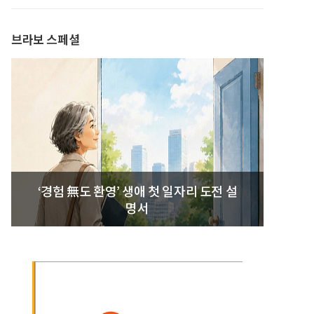
발간
브라보 스페셜
‘경험 無도 환영’ 생애 첫 일자리 도전 설
명서