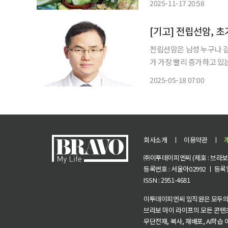
2025-11-17 20:58
[기고] 전립선암, 
전립선암은 남성 누구나 걸
가 가장 빨리 증가하고 있는
754명으로 전체 남성암 중 
2025-05-18 07:00
치이며, 고령화가 진행되면
회사소개
ㅣ
이용약관
ㅣ
㈜이투데이피엔씨 (제호 : 브라보 마
등록번호 : 서울아02992 ㅣ 등록일자
ISSN : 2951-4681
이투데이피엔씨 임직원은 모두의
브라보 마이 라이프의 모든 콘텐
무단전재, 복사, 재배포, AI학습