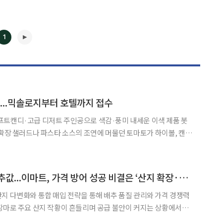
1
토...믹솔로지부터 호텔까지 접수
◀
▶
프트캔디·고급 디저트 주인공으로 색감·풍미 내세운 이색 제품 봇
 하이볼, 캔
로 화려하게 변신하며 하나의 독자적인 맛과 경험을 소비하는 원물
고 있다. 본격적인 토마토 시즌과 제철 식재료 중심의 트렌드를 맞아 식음료업계
김장 직전 폭등한 배추값...이마트, 가격 방어 성공 비결은 ‘산지 확장·통합 매입’
지 다변화와 통합 매입 전략을 통해 배추 품질 관리와 가격 경쟁력
장마로 주요 산지 작황이 흔들리며 공급 불안이 커지는 상황에서도,
통합 매입을 기반으로 안정적인 물량을 마련해 김장 수요가 집중되