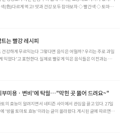
,
띠는 것은 ‘라이코펜’ 성
싹트는 빨강 레시피
도 건강하게 무르익는다 그렇다면 음식은 어떨까? 우리는 주로 과일
갛게 익었다’고 표현한다. 실제로 빨갛게 익은 음식들은 이전과는 확
지고 있다. 익기 전에는 없던 성분이 새로 생겨나는 것인데, 더 정
는 성분으로 인해 색이 빨갛게 변한다고 볼 수 있다. 그 중
'피부미용ㆍ변비'에 탁월…"막힌 곳 뚫어 드려요~"
 토마토 효능'이라는 글이 올라왔다. 게시된 글에 따르면
로리가 약 16kcal 정도로 낮은 편인데 쉽게 포만감을 느낄 수 있어
과가 있다. 또 대장 운동을 활발히 해 변비 예