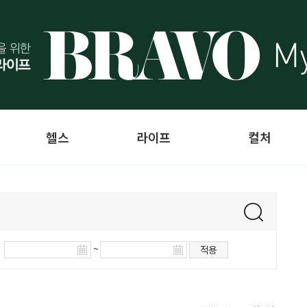
헬스
라이프
컬처
~
적용