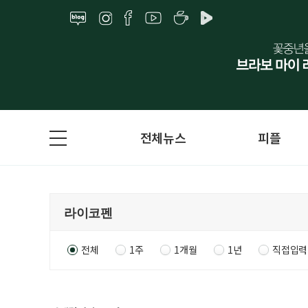
전체뉴스
피플
전체
1주
1개월
1년
직접입력