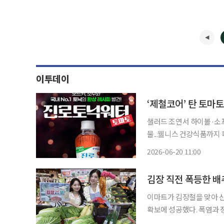
이투데이
‘제철코어’ 탄 토마
샐러드 조연서 하이볼·소
물...웰니스 건강식품까지 확장 샐러드나 파스타 소스의 조연에 머물던 토마토가
디, 호텔 빙수의 주인공으
2026-06-20 11:00
로 진화하
이마트가 김장철을 맞아 산
확보에 성공했다. 폭염과 
신규 산지 발굴과 대규모 