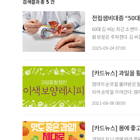
검색결과 총
5
건
전립샘비대증 “50대
60대 김 씨는 최근 소변이
원 방문은 주저한다. 김 
선비대증)’을 앓고 있다.
2025-09-24 07:00
일상 속 불편함과 삶의 질
[카드뉴스] 과일을 
엄마의 손맛을 물려받은 딸
되어 손맛을 이어간다. 엄
2021-08-06 08:00
[카드뉴스] 몸에 좋고
과일이 지닌 색에 따라 함