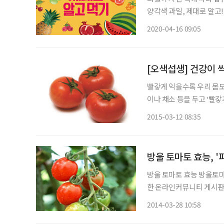
양각색 과일, 제대로 알고! 색(色)다르게 먹고! 맛과 건강 모두 잡아보자 ◇ 빨간색 ◇ 토마토
수박, 체리 등이 빨간색을 
2020-04-16 09:05
[오색섭생] 건강이 
빨갛게 익을수록 우리 몸
이나 채소 등을 두고 ‘빨
연하게 다른 영양성분을 가
2015-03-12 08:35
확하게 말하면 새로 생겨나
방울 토마토 효능, 
방울 토마토 효능 방울토마토의 효능이 알려지면서 네티즌 사이에서 관심을 끌고 있다. 27일
한 온라인커뮤니티 게시판에 '방울
방울토마토는 100g 당 칼
2014-03-28 10:58
다이어트나 체중 감량에 효