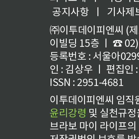
공지사항
ㅣ
기사제
㈜이투데이피엔씨 (제호
이빌딩 15층 ㅣ ☎ 02)
등록번호 : 서울아02992
인 : 김상우 ㅣ 편집인
ISSN : 2951-4681
이투데이피엔씨 임직원
윤리강령
및 실천규정을
브라보 마이 라이프의
저작권법의 보호를 받