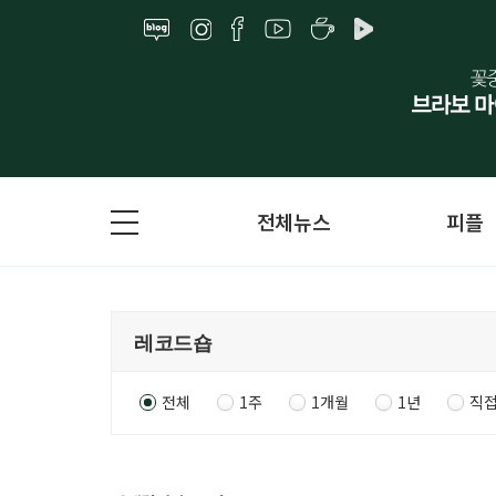
전체뉴스
피플
전체
1주
1개월
1년
직