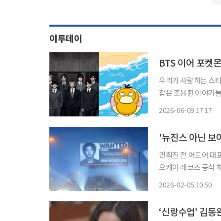
이투데이
BTS 이어 포켓
우리가 사랑하는 스타
잡은 조용한 이야기들. '엔터로그'에서
이 잇따라 부산을 향하
2026-06-09 17:17
공 행진하는 몸값으로
'뉴진스 아닌 보
민희진 전 어도어 대표
오케이 레코즈 공식 채널에는
는 '오케이 레코즈' 
2026-02-05 10:50
처야. 곧 많은 일이 벌
‘신랑수업’ 김동