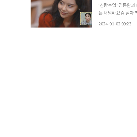
‘신랑수업’ 김동완과 데이트에 
는 채널A ‘요즘 남
심진화, 정경미의 자
2024-01-02 09:23
서윤아는 개그우먼 심