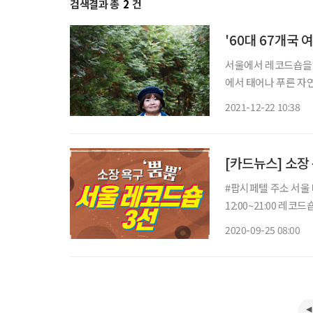
검색결과 총
2
건
'60대 67개국 
서울에서 레코드숍을 
에서 태어나 푸른 자연
별 여행자’가 되는 
2021-12-22 10:38
장을 여행하는 꿈을 꾼
[카드뉴스] 소장 
#팝시페텔 주소 서울 마포구 월드컵북로4길 44-7 한솔빌딩 102호 영업시간 매일
12:00~21:00 레
품을 골고루 판매한다.
2020-09-25 08:00
좌를 진행한다.